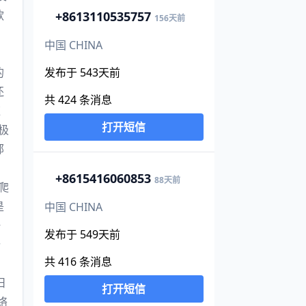
款
+86
13110535757
156天前
中国 CHINA
的
发布于 543天前
还
共 424 条消息
应
打开短信
极
邮
+86
15416060853
88天前
爬
是
中国 CHINA
一
发布于 549天前
份
共 416 条消息
日
打开短信
络