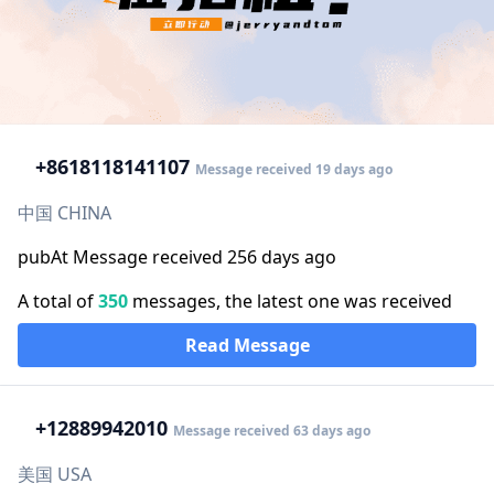
+86
18118141107
Message received 19 days ago
中国 CHINA
pubAt Message received 256 days ago
A total of
350
messages, the latest one was received
Read Message
+1
2889942010
Message received 63 days ago
美国 USA