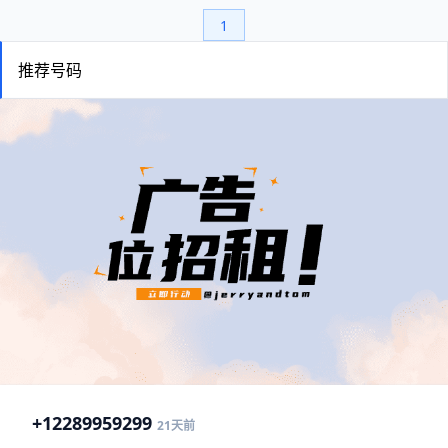
1
推荐号码
+1
2289959299
21天前