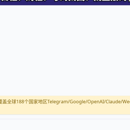
全球188个国家地区Telegram/Google/OpenAI/Claude/Wechat/