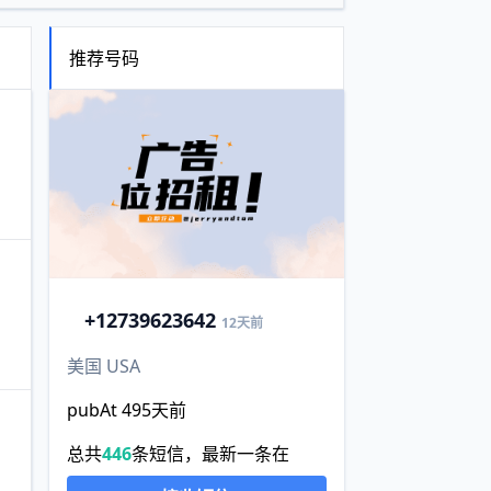
推荐号码
+1
2739623642
12天前
美国 USA
pubAt 495天前
总共
446
条短信，最新一条在