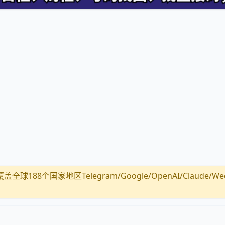
全球188个国家地区Telegram/Google/OpenAI/Claude/Wechat/