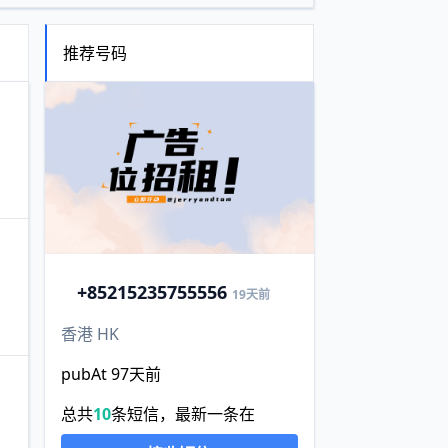
推荐号码
+852
15235755556
19天前
香港 HK
pubAt 97天前
总共
10
条短信，最新一条在