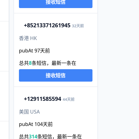
接收短信
+852
13371261945
32天前
香港 HK
pubAt 97天前
总共
8
条短信，最新一条在
接收短信
+1
2911585594
44天前
美国 USA
pubAt 104天前
总共
314
条短信，最新一条在