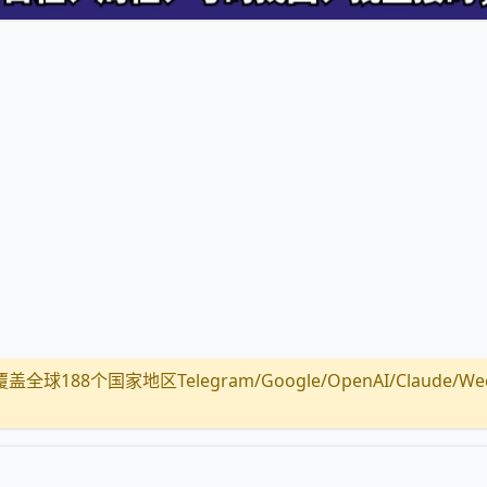
全球188个国家地区Telegram/Google/OpenAI/Claude/Wechat/