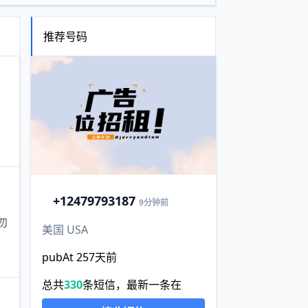
推荐号码
+1
2479793187
9分钟前
勿
美国 USA
pubAt 257天前
总共
330
条短信，最新一条在