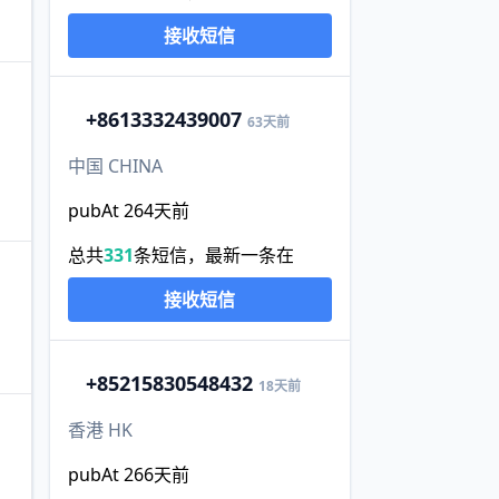
接收短信
+86
13332439007
63天前
中国 CHINA
pubAt 264天前
总共
331
条短信，最新一条在
接收短信
+852
15830548432
18天前
香港 HK
pubAt 266天前