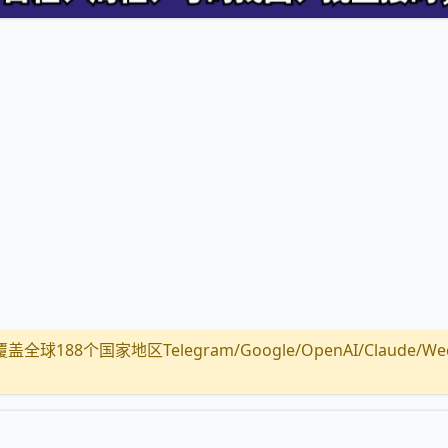
全球188个国家地区Telegram/Google/OpenAI/Claude/Wechat/