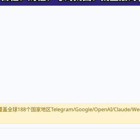
全球188个国家地区Telegram/Google/OpenAI/Claude/Wechat/