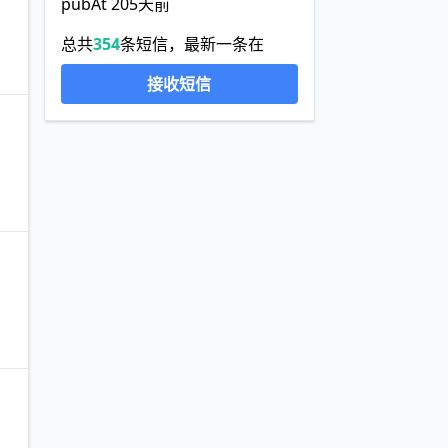
pubAt 205天前
总共
354
条短信，最新一条在
接收短信