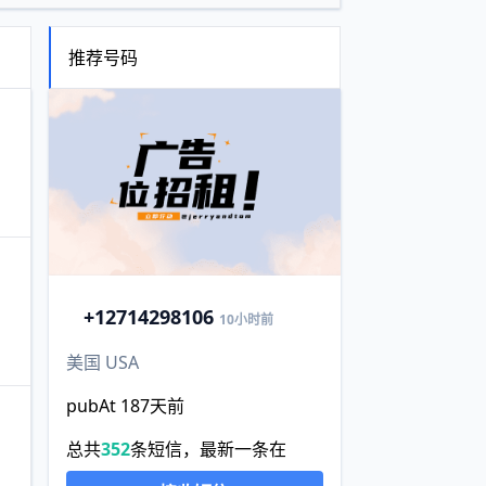
推荐号码
+1
2714298106
10小时前
美国 USA
pubAt 187天前
总共
352
条短信，最新一条在