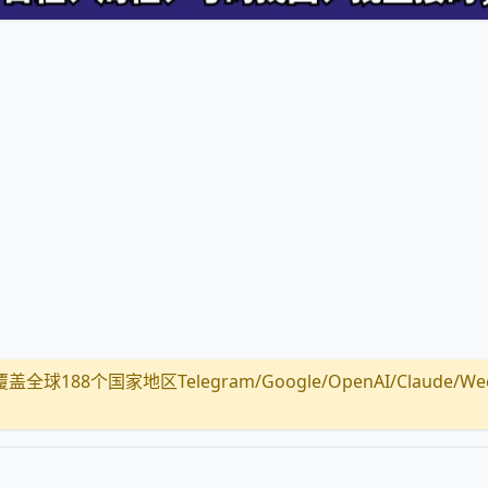
全球188个国家地区Telegram/Google/OpenAI/Claude/Wechat/