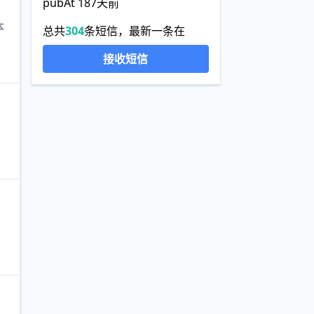
pubAt 187天前
本
总共
304
条短信，最新一条在
接收短信