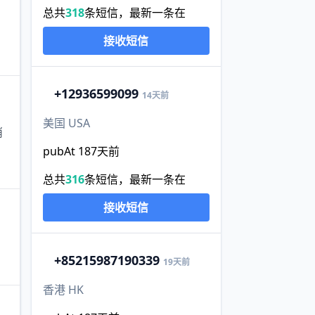
总共
318
条短信，最新一条在
接收短信
+1
2936599099
14天前
美国 USA
消
pubAt 187天前
总共
316
条短信，最新一条在
接收短信
+852
15987190339
19天前
香港 HK