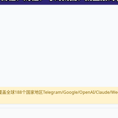
全球188个国家地区Telegram/Google/OpenAI/Claude/Wechat/