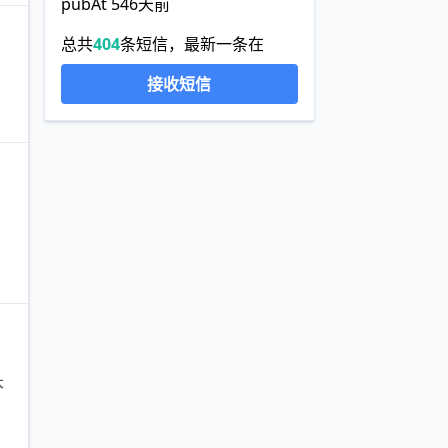
pubAt 546天前
总共
404
条短信，最新一条在
接收短信
本