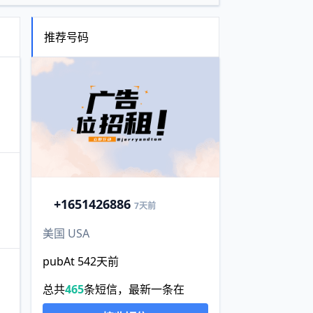
推荐号码
+1
651426886
7天前
美国 USA
pubAt 542天前
总共
465
条短信，最新一条在