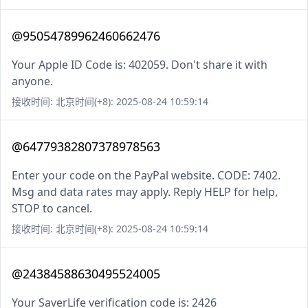
@95054789962460662476
Your Apple ID Code is: 402059. Don't share it with
anyone.
接收时间: 北京时间(+8): 2025-08-24 10:59:14
@64779382807378978563
Enter your code on the PayPal website. CODE: 7402.
Msg and data rates may apply. Reply HELP for help,
STOP to cancel.
接收时间: 北京时间(+8): 2025-08-24 10:59:14
@24384588630495524005
Your SaverLife verification code is: 2426