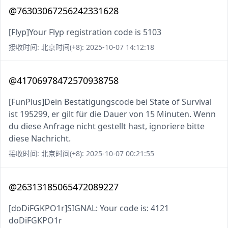
@76303067256242331628
[Flyp]Your Flyp registration code is 5103
接收时间: 北京时间(+8): 2025-10-07 14:12:18
@41706978472570938758
[FunPlus]Dein Bestätigungscode bei State of Survival
ist 195299, er gilt für die Dauer von 15 Minuten. Wenn
du diese Anfrage nicht gestellt hast, ignoriere bitte
diese Nachricht.
接收时间: 北京时间(+8): 2025-10-07 00:21:55
@26313185065472089227
[doDiFGKPO1r]SIGNAL: Your code is: 4121
doDiFGKPO1r