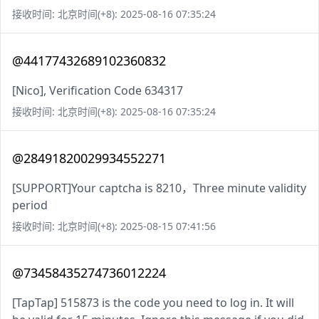
接收时间: 北京时间(+8): 2025-08-16 07:35:24
@44177432689102360832
[Nico], Verification Code 634317
接收时间: 北京时间(+8): 2025-08-16 07:35:24
@28491820029934552271
[SUPPORT]Your captcha is 8210，Three minute validity
period
接收时间: 北京时间(+8): 2025-08-15 07:41:56
@73458435274736012224
[TapTap] 515873 is the code you need to log in. It will