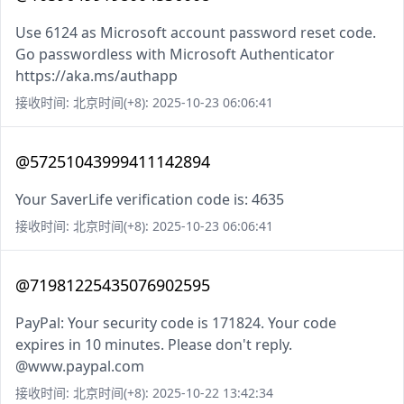
Use 6124 as Microsoft account password reset code.
Go passwordless with Microsoft Authenticator
https://aka.ms/authapp
接收时间: 北京时间(+8): 2025-10-23 06:06:41
@57251043999411142894
Your SaverLife verification code is: 4635
接收时间: 北京时间(+8): 2025-10-23 06:06:41
@71981225435076902595
PayPal: Your security code is 171824. Your code
expires in 10 minutes. Please don't reply.
@www.paypal.com
接收时间: 北京时间(+8): 2025-10-22 13:42:34