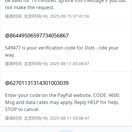
be valid for 15 minutes. Ignore this message if you did
not make the request.
接收时间: 北京时间(+8): 2025-08-15 07:41:56
@86449506597734056867
549477 is your verification code for Dott - ride your
way.
接收时间: 北京时间(+8): 2025-08-11 03:08:47
@62701131314301003039
Enter your code on the PayPal website. CODE: 4600.
Msg and data rates may apply. Reply HELP for help,
STOP to cancel.
接收时间: 北京时间(+8): 2025-08-11 03:08:47