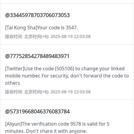
@33445978703706073053
[Tai Kong Sha]Your code is 3547.
接收时间: 北京时间(+8): 2025-08-19 22:03:08
@77752854278489483971
[Twitter]Use the code (505106) to change your linked
mobile number. For security, don't forward the code to
others
接收时间: 北京时间(+8): 2025-08-19 22:03:08
@57319668046376083784
[Aliyun]The verification code 9578 is valid for 5
minutes. Don't share it with anyone.