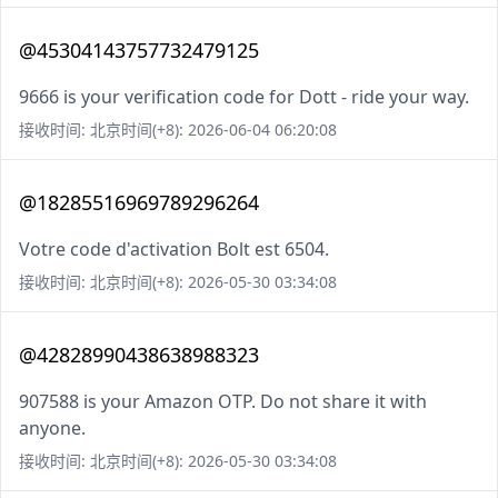
@45304143757732479125
9666 is your verification code for Dott - ride your way.
接收时间: 北京时间(+8): 2026-06-04 06:20:08
@18285516969789296264
Votre code d'activation Bolt est 6504.
接收时间: 北京时间(+8): 2026-05-30 03:34:08
@42828990438638988323
907588 is your Amazon OTP. Do not share it with
anyone.
接收时间: 北京时间(+8): 2026-05-30 03:34:08