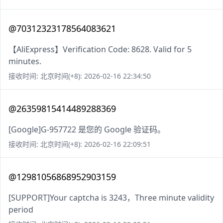
@70312323178564083621
【AliExpress】Verification Code: 8628. Valid for 5
minutes.
接收时间: 北京时间(+8): 2026-02-16 22:34:50
@26359815414489288369
[Google]G-957722 是您的 Google 验证码。
接收时间: 北京时间(+8): 2026-02-16 22:09:51
@12981056868952903159
[SUPPORT]Your captcha is 3243，Three minute validity
period