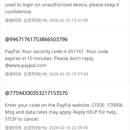
used to login on unauthorized device, please keep it
confidential.
接收时间: 北京时间(+8): 2026-02-25 15:37:43
@99671761753866503796
PayPal: Your security code is 651161. Your code
expires in 10 minutes. Please don't reply.
@www.paypal.com
接收时间: 北京时间(+8): 2026-02-25 15:37:43
@77594330353217153570
Enter your code on the PayPal website. CODE: 179006.
Msg and data rates may apply. Reply HELP for help,
STOP to cancel.
接收时间: 北京时间(+8): 2026-02-16 22:34:50