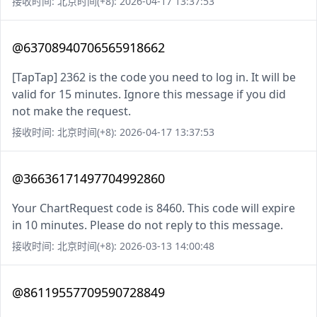
接收时间: 北京时间(+8): 2026-04-17 13:37:53
@63708940706565918662
[TapTap] 2362 is the code you need to log in. It will be
valid for 15 minutes. Ignore this message if you did
not make the request.
接收时间: 北京时间(+8): 2026-04-17 13:37:53
@36636171497704992860
Your ChartRequest code is 8460. This code will expire
in 10 minutes. Please do not reply to this message.
接收时间: 北京时间(+8): 2026-03-13 14:00:48
@86119557709590728849