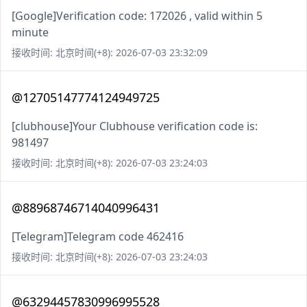
[Google]Verification code: 172026 , valid within 5
minute
接收时间: 北京时间(+8): 2026-07-03 23:32:09
@12705147774124949725
[clubhouse]Your Clubhouse verification code is:
981497
接收时间: 北京时间(+8): 2026-07-03 23:24:03
@88968746714040996431
[Telegram]Telegram code 462416
接收时间: 北京时间(+8): 2026-07-03 23:24:03
@63294457830996995528