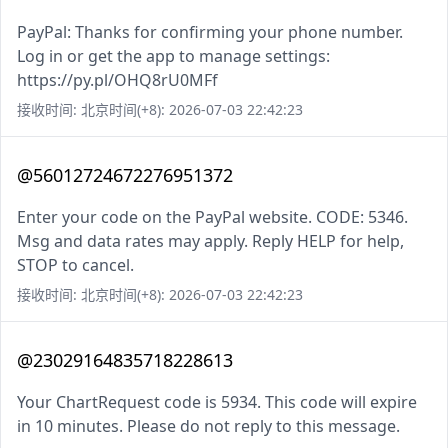
PayPal: Thanks for confirming your phone number.
Log in or get the app to manage settings:
https://py.pl/OHQ8rU0MFf
接收时间: 北京时间(+8): 2026-07-03 22:42:23
@56012724672276951372
Enter your code on the PayPal website. CODE: 5346.
Msg and data rates may apply. Reply HELP for help,
STOP to cancel.
接收时间: 北京时间(+8): 2026-07-03 22:42:23
@23029164835718228613
Your ChartRequest code is 5934. This code will expire
in 10 minutes. Please do not reply to this message.