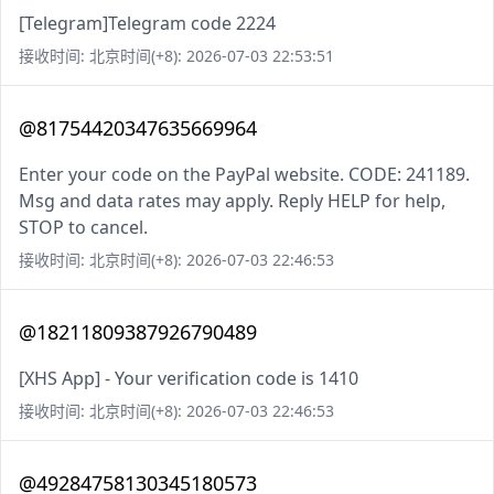
[Telegram]Telegram code 2224
接收时间: 北京时间(+8): 2026-07-03 22:53:51
@81754420347635669964
Enter your code on the PayPal website. CODE: 241189.
Msg and data rates may apply. Reply HELP for help,
STOP to cancel.
接收时间: 北京时间(+8): 2026-07-03 22:46:53
@18211809387926790489
[XHS App] - Your verification code is 1410
接收时间: 北京时间(+8): 2026-07-03 22:46:53
@49284758130345180573