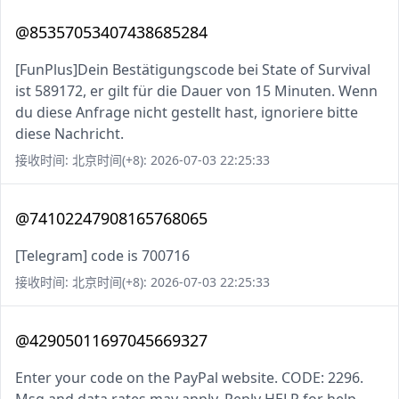
@85357053407438685284
[FunPlus]Dein Bestätigungscode bei State of Survival
ist 589172, er gilt für die Dauer von 15 Minuten. Wenn
du diese Anfrage nicht gestellt hast, ignoriere bitte
diese Nachricht.
接收时间: 北京时间(+8): 2026-07-03 22:25:33
@74102247908165768065
[Telegram] code is 700716
接收时间: 北京时间(+8): 2026-07-03 22:25:33
@42905011697045669327
Enter your code on the PayPal website. CODE: 2296.