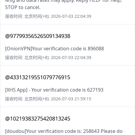
Msg and data rates may apply. Reply HELP for help,
STOP to cancel.
接收时间: 北京时间(+8): 2026-07-03 22:04:39
@97799356526509134938
[OnionVPN]Your verification code is 896088
接收时间: 北京时间(+8): 2026-07-03 22:04:39
@43313219551079776915
[XHS App] - Your verification code is 627193
接收时间: 北京时间(+8): 2026-07-03 21:59:15
@10219383275420813245
[doudou]Your verification code is: 258643 Please do