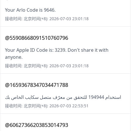
Your Arlo Code is 9646.
接收时间: 北京时间(+8): 2026-07-03 23:01:18
@55908668091510760796
Your Apple ID Code is: 3239. Don't share it with
anyone.
接收时间: 北京时间(+8): 2026-07-03 23:01:18
@16593678347034471788
استخدام 194944 للتحقق من معرّف متصل سكايب الخاص بك
接收时间: 北京时间(+8): 2026-07-03 22:53:51
@60627366203853014793