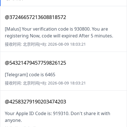
@37246657213608818572
[Malus] Your verification code is 930800. You are
registering Now, code will expired After 5 minutes.
接收时间: 北京时间(+8): 2026-08-09 18:03:21
@54321479457759826125
[Telegram] code is 6465
接收时间: 北京时间(+8): 2026-08-09 18:03:21
@42583279190203474203
Your Apple ID Code is: 919310. Don't share it with
anyone.