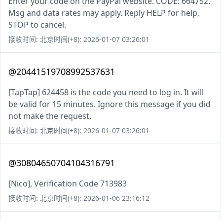
Enter your code on the PayPal website. CODE: 664752.
Msg and data rates may apply. Reply HELP for help,
STOP to cancel.
接收时间: 北京时间(+8): 2026-01-07 03:26:01
@20441519708992537631
[TapTap] 624458 is the code you need to log in. It will
be valid for 15 minutes. Ignore this message if you did
not make the request.
接收时间: 北京时间(+8): 2026-01-07 03:26:01
@30804650704104316791
[Nico], Verification Code 713983
接收时间: 北京时间(+8): 2026-01-06 23:16:12