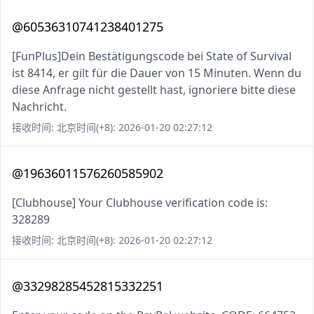
@60536310741238401275
[FunPlus]Dein Bestätigungscode bei State of Survival
ist 8414, er gilt für die Dauer von 15 Minuten. Wenn du
diese Anfrage nicht gestellt hast, ignoriere bitte diese
Nachricht.
接收时间: 北京时间(+8): 2026-01-20 02:27:12
@19636011576260585902
[Clubhouse] Your Clubhouse verification code is:
328289
接收时间: 北京时间(+8): 2026-01-20 02:27:12
@33298285452815332251