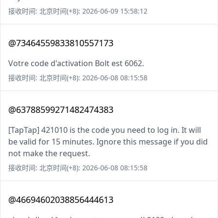
接收时间: 北京时间(+8): 2026-06-09 15:58:12
@73464559833810557173
Votre code d'activation Bolt est 6062.
接收时间: 北京时间(+8): 2026-06-08 08:15:58
@63788599271482474383
[TapTap] 421010 is the code you need to log in. It will
be valid for 15 minutes. Ignore this message if you did
not make the request.
接收时间: 北京时间(+8): 2026-06-08 08:15:58
@46694602038856444613