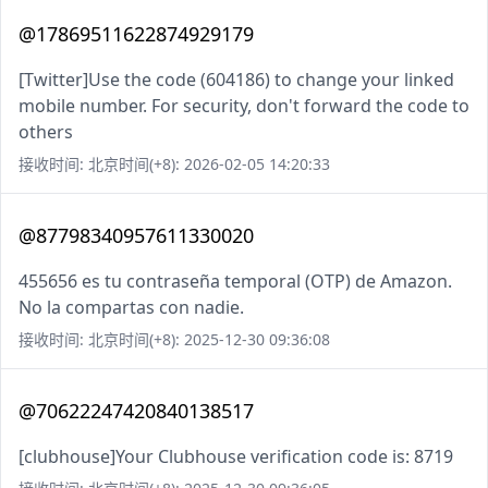
@17869511622874929179
[Twitter]Use the code (604186) to change your linked
mobile number. For security, don't forward the code to
others
接收时间: 北京时间(+8): 2026-02-05 14:20:33
@87798340957611330020
455656 es tu contraseña temporal (OTP) de Amazon.
No la compartas con nadie.
接收时间: 北京时间(+8): 2025-12-30 09:36:08
@70622247420840138517
[clubhouse]Your Clubhouse verification code is: 8719