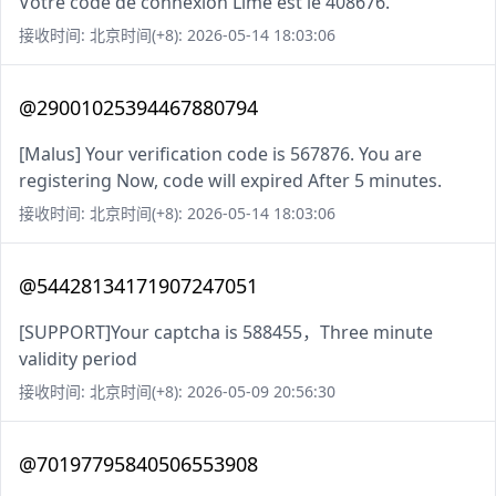
Votre code de connexion Lime est le 408676.
接收时间: 北京时间(+8): 2026-05-14 18:03:06
@29001025394467880794
[Malus] Your verification code is 567876. You are
registering Now, code will expired After 5 minutes.
接收时间: 北京时间(+8): 2026-05-14 18:03:06
@54428134171907247051
[SUPPORT]Your captcha is 588455，Three minute
validity period
接收时间: 北京时间(+8): 2026-05-09 20:56:30
@70197795840506553908