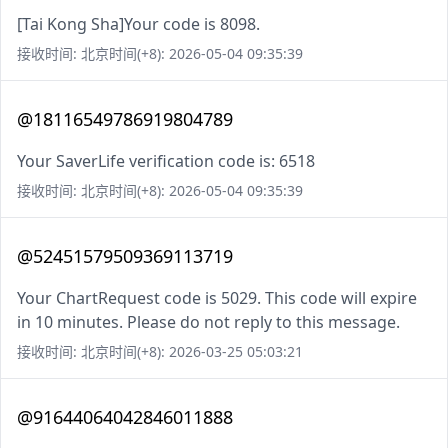
[Tai Kong Sha]Your code is 8098.
接收时间: 北京时间(+8): 2026-05-04 09:35:39
@18116549786919804789
Your SaverLife verification code is: 6518
接收时间: 北京时间(+8): 2026-05-04 09:35:39
@52451579509369113719
Your ChartRequest code is 5029. This code will expire
in 10 minutes. Please do not reply to this message.
接收时间: 北京时间(+8): 2026-03-25 05:03:21
@91644064042846011888