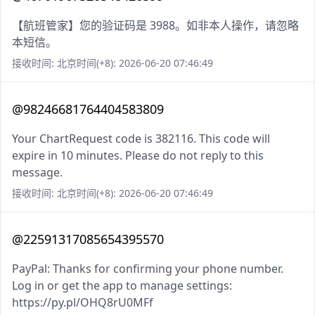
【航班管家】您的验证码是 3988。如非本人操作，请忽略
本短信。
接收时间: 北京时间(+8): 2026-06-20 07:46:49
@98246681764404583809
Your ChartRequest code is 382116. This code will
expire in 10 minutes. Please do not reply to this
message.
接收时间: 北京时间(+8): 2026-06-20 07:46:49
@22591317085654395570
PayPal: Thanks for confirming your phone number.
Log in or get the app to manage settings:
https://py.pl/OHQ8rU0MFf