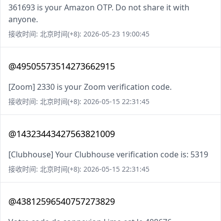
361693 is your Amazon OTP. Do not share it with
anyone.
接收时间: 北京时间(+8): 2026-05-23 19:00:45
@49505573514273662915
[Zoom] 2330 is your Zoom verification code.
接收时间: 北京时间(+8): 2026-05-15 22:31:45
@14323443427563821009
[Clubhouse] Your Clubhouse verification code is: 5319
接收时间: 北京时间(+8): 2026-05-15 22:31:45
@43812596540757273829