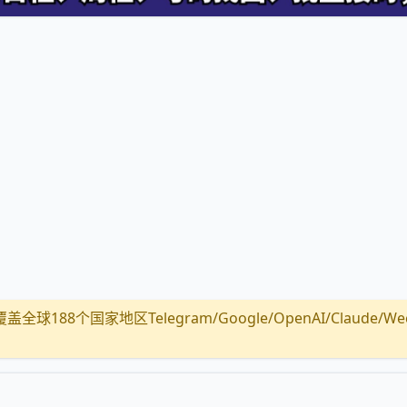
全球188个国家地区Telegram/Google/OpenAI/Claude/Wechat/