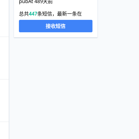
pubAt 489天前
总共
447
条短信，最新一条在
接收短信