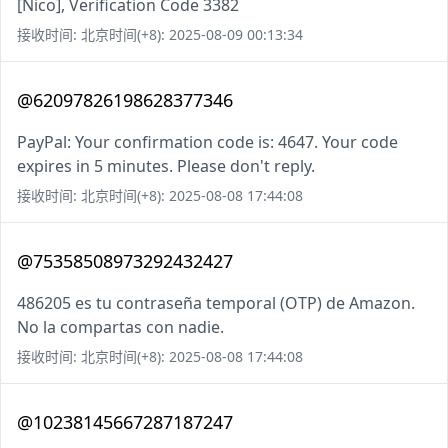
[Nico], Verification Code 3382
接收时间: 北京时间(+8): 2025-08-09 00:13:34
@62097826198628377346
PayPal: Your confirmation code is: 4647. Your code
expires in 5 minutes. Please don't reply.
接收时间: 北京时间(+8): 2025-08-08 17:44:08
@75358508973292432427
486205 es tu contraseña temporal (OTP) de Amazon.
No la compartas con nadie.
接收时间: 北京时间(+8): 2025-08-08 17:44:08
@10238145667287187247