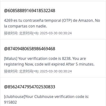
@60858889169418532248
4269 es tu contraseña temporal (OTP) de Amazon. No
la compartas con nadie.
接收时间: 北京时间(+8): 2025-03-30 00:30:24
@87409480658986469468
[Malus] Your verification code is 8238. You are
registering Now, code will expired After 5 minutes.
接收时间: 北京时间(+8): 2025-03-30 00:30:24
@85624747954702530833
[clubhouse]Your Clubhouse verification code is:
915802