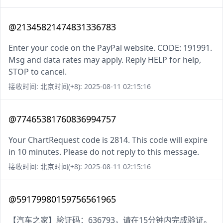
@21345821474831336783
Enter your code on the PayPal website. CODE: 191991.
Msg and data rates may apply. Reply HELP for help,
STOP to cancel.
接收时间: 北京时间(+8): 2025-08-11 02:15:16
@77465381760836994757
Your ChartRequest code is 2814. This code will expire
in 10 minutes. Please do not reply to this message.
接收时间: 北京时间(+8): 2025-08-11 02:15:16
@59179980159756561965
【汽车之家】验证码：636793，请在15分钟内完成验证。