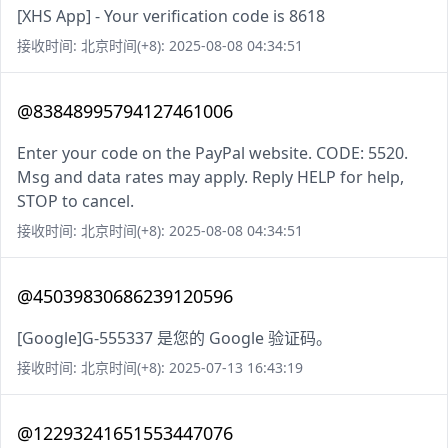
[XHS App] - Your verification code is 8618
接收时间: 北京时间(+8): 2025-08-08 04:34:51
@83848995794127461006
Enter your code on the PayPal website. CODE: 5520.
Msg and data rates may apply. Reply HELP for help,
STOP to cancel.
接收时间: 北京时间(+8): 2025-08-08 04:34:51
@45039830686239120596
[Google]G-555337 是您的 Google 验证码。
接收时间: 北京时间(+8): 2025-07-13 16:43:19
@12293241651553447076