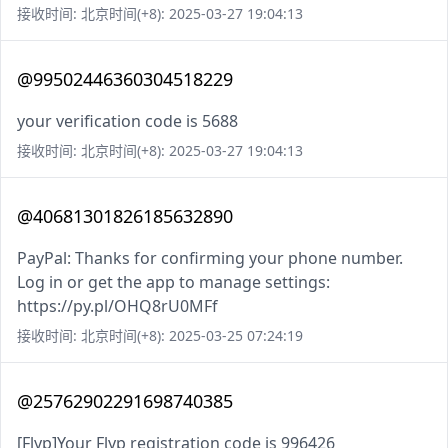
接收时间: 北京时间(+8): 2025-03-27 19:04:13
@99502446360304518229
your verification code is 5688
接收时间: 北京时间(+8): 2025-03-27 19:04:13
@40681301826185632890
PayPal: Thanks for confirming your phone number.
Log in or get the app to manage settings:
https://py.pl/OHQ8rU0MFf
接收时间: 北京时间(+8): 2025-03-25 07:24:19
@25762902291698740385
[Flyp]Your Flyp registration code is 996426