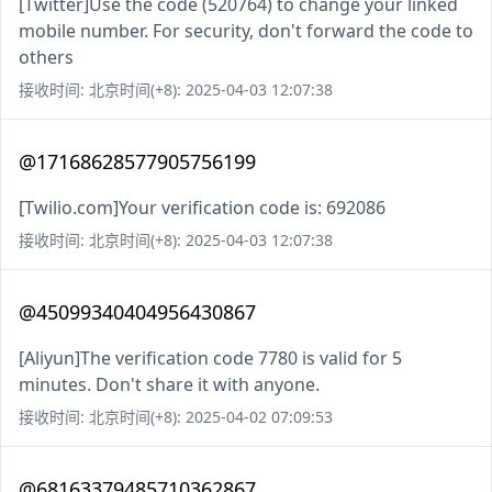
[Twitter]Use the code (520764) to change your linked
mobile number. For security, don't forward the code to
others
接收时间: 北京时间(+8): 2025-04-03 12:07:38
@17168628577905756199
[Twilio.com]Your verification code is: 692086
接收时间: 北京时间(+8): 2025-04-03 12:07:38
@45099340404956430867
[Aliyun]The verification code 7780 is valid for 5
minutes. Don't share it with anyone.
接收时间: 北京时间(+8): 2025-04-02 07:09:53
@68163379485710362867