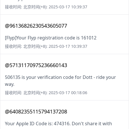
接收时间: 北京时间(+8): 2025-03-17 10:39:37
@96136826230543605077
[Flyp]Your Flyp registration code is 161012
接收时间: 北京时间(+8): 2025-03-17 10:39:37
@57131170975236660143
506135 is your verification code for Dott - ride your
way.
接收时间: 北京时间(+8): 2025-03-17 00:18:06
@64082355115794137208
Your Apple ID Code is: 474316. Don't share it with