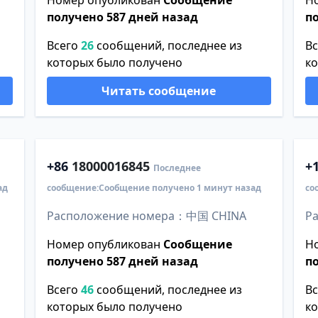
Номер опубликован
Сообщение
Н
получено 587 дней назад
п
Всего
26
сообщений, последнее из
В
которых было получено
к
Читать сообщение
+86
18000016845
+
Последнее
ад
сообщение:Сообщение получено 1 минут назад
со
Расположение номера：中国 CHINA
Р
Номер опубликован
Сообщение
Н
получено 587 дней назад
п
Всего
46
сообщений, последнее из
В
которых было получено
к