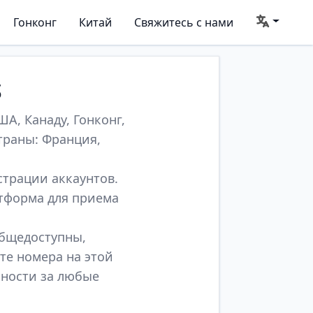
Гонконг
Китай
Свяжитесь с нами
S
А, Канаду, Гонконг,
траны: Франция,
страции аккаунтов.
атформа для приема
общедоступны,
те номера на этой
нности за любые