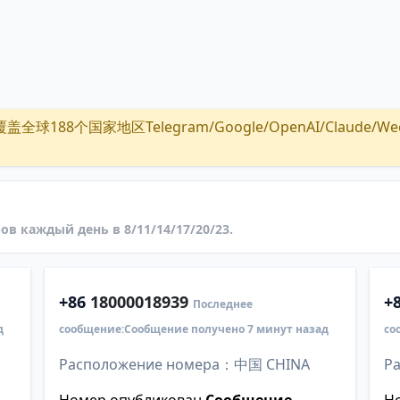
全球188个国家地区Telegram/Google/OpenAI/Claude/Wechat/
ов каждый день в 8/11/14/17/20/23.
+86
18000018939
+
Последнее
д
сообщение:Сообщение получено 7 минут назад
со
Расположение номера：中国 CHINA
Р