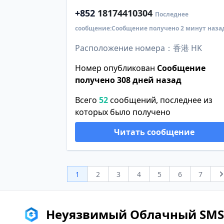
+852
18174410304
Последнее
сообщение:Сообщение получено 2 минут наза
Расположение номера：香港 HK
Номер опубликован
Сообщение
получено 308 дней назад
Всего
52
сообщений, последнее из
которых было получено
Читать сообщение
1
2
3
4
5
6
7
Неуязвимый Облачный SMS