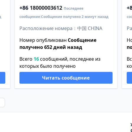
+86
18000003612
+
Последнее
д
сообщение:Сообщение получено 2 минут назад
со
Расположение номера：中国 CHINA
Р
Номер опубликован
Сообщение
Н
получено 652 дней назад
п
Всего
16
сообщений, последнее из
В
которых было получено
к
Читать сообщение
Next