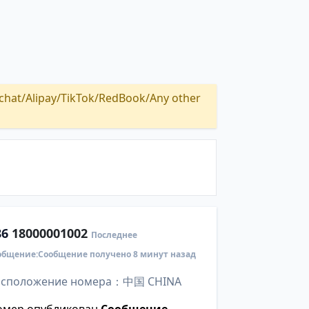
Alipay/TikTok/RedBook/Any other
86
18000001002
Последнее
общение:Сообщение получено 8 минут назад
асположение номера：中国 CHINA