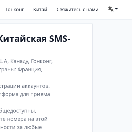
Гонконг
Китай
Свяжитесь с нами
Китайская SMS-
А, Канаду, Гонконг,
траны: Франция,
страции аккаунтов.
атформа для приема
общедоступны,
те номера на этой
нности за любые