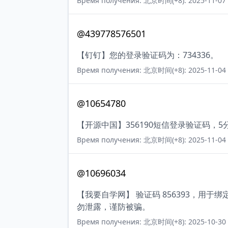
Время получения: 北京时间(+8): 2025-11-07 
@439778576501
【钉钉】您的登录验证码为：734336。
Время получения: 北京时间(+8): 2025-11-04 
@10654780
【开源中国】356190短信登录验证码，
Время получения: 北京时间(+8): 2025-11-04 
@10696034
【我要自学网】 验证码 856393，用
勿泄露，谨防被骗。
Время получения: 北京时间(+8): 2025-10-30 