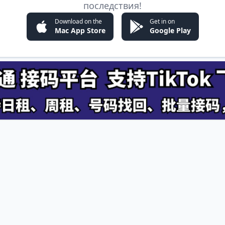
последствия!
Download on the
Get in on
Mac App Store
Google Play