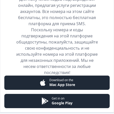
онлайн, предлагая услуги регистрации
аккаунтов. Все номера на этом сайте
бесплатны, это полностью бесплатная
платформа для приема SMS.
Поскольку номера и коды
подтверждения на этой платформе
общедоступны, пожалуйста, защищайте
свою конфиденциальность и не
используйте номера на этой платформе
для незаконных приложений. Мы не
несем ответственности за любые
последствия!
Download on the
Mac App Store
Get in on
Google Play