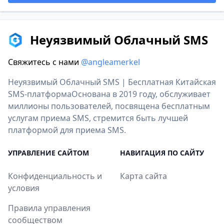
Неуязвимый Облачный SMS
Свяжитесь с нами
@angleamerkel
Неуязвимый Облачный SMS | Бесплатная Китайская
SMS-платформаОснована в 2019 году, обслуживает
миллионы пользователей, посвящена бесплатным
услугам приема SMS, стремится быть лучшей
платформой для приема SMS.
УПРАВЛЕНИЕ САЙТОМ
НАВИГАЦИЯ ПО САЙТУ
Конфиденциальность и
Карта сайта
условия
Правила управления
сообществом