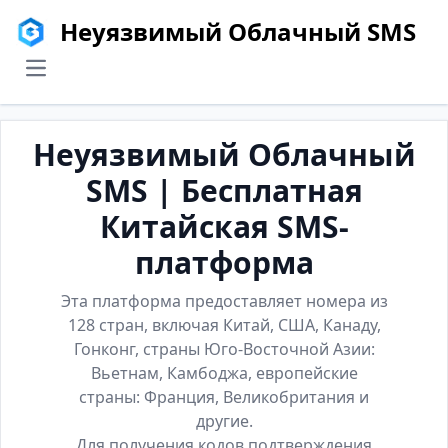
Неуязвимый Облачный SMS
menu
Неуязвимый Облачный
SMS | Бесплатная
Китайская SMS-
платформа
Эта платформа предоставляет номера из
128 стран, включая Китай, США, Канаду,
Гонконг, страны Юго-Восточной Азии:
Вьетнам, Камбоджа, европейские
страны: Франция, Великобритания и
другие.
Для получения кодов подтверждения