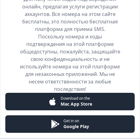
онлайн, предлагая услуги регистрации
аккаунтов. Все номера на этом сайте
бесплатны, это полностью бесплатная
платформа для приема SMS.
Поскольку номера и коды
подтверждения на этой платформе
общедоступны, пожалуйста, защищайте
свою конфиденциальность и не
используйте номера на этой платформе
для незаконных приложений. Мы не
несем ответственности за любые
последствия!
Download on the
Mac App Store
Get in on
Google Play