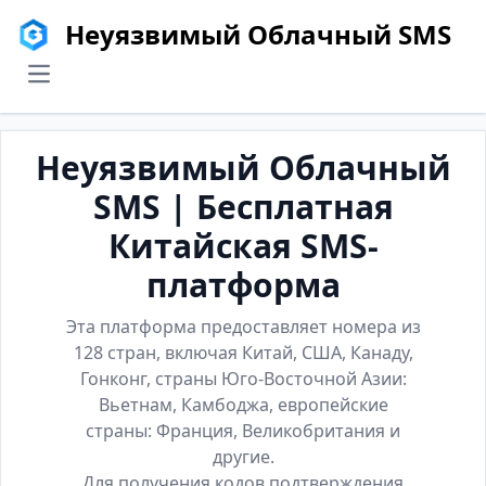
Неуязвимый Облачный SMS
menu
Неуязвимый Облачный
SMS | Бесплатная
Китайская SMS-
платформа
Эта платформа предоставляет номера из
128 стран, включая Китай, США, Канаду,
Гонконг, страны Юго-Восточной Азии:
Вьетнам, Камбоджа, европейские
страны: Франция, Великобритания и
другие.
Для получения кодов подтверждения