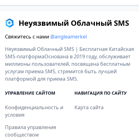
Неуязвимый Облачный SMS
Свяжитесь с нами
@angleamerkel
Неуязвимый Облачный SMS | Бесплатная Китайская
SMS-платформаОснована в 2019 году, обслуживает
миллионы пользователей, посвящена бесплатным
услугам приема SMS, стремится быть лучшей
платформой для приема SMS.
УПРАВЛЕНИЕ САЙТОМ
НАВИГАЦИЯ ПО САЙТУ
Конфиденциальность и
Карта сайта
условия
Правила управления
сообществом