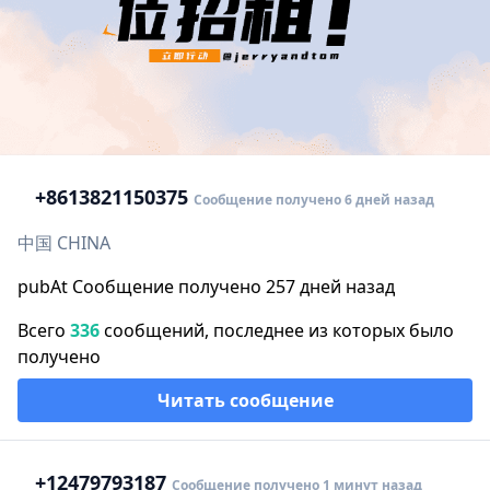
+86
13821150375
Сообщение получено 6 дней назад
中国 CHINA
pubAt Сообщение получено 257 дней назад
Всего
336
сообщений, последнее из которых было
получено
Читать сообщение
+1
2479793187
Сообщение получено 1 минут назад