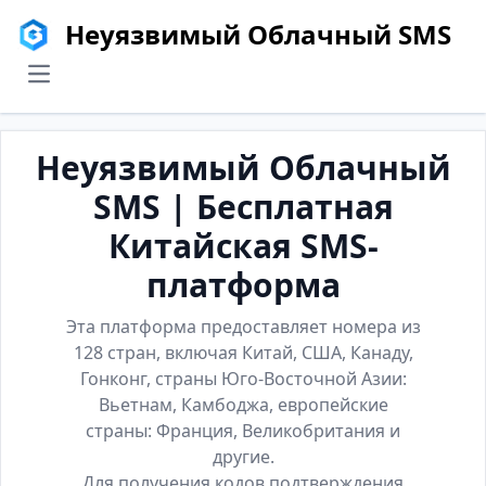
Неуязвимый Облачный SMS
menu
Неуязвимый Облачный
SMS | Бесплатная
Китайская SMS-
платформа
Эта платформа предоставляет номера из
128 стран, включая Китай, США, Канаду,
Гонконг, страны Юго-Восточной Азии:
Вьетнам, Камбоджа, европейские
страны: Франция, Великобритания и
другие.
Для получения кодов подтверждения