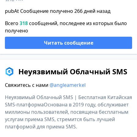
pubAt Сообщение получено 266 дней назад
Всего
318
сообщений, последнее из которых было
получено
Читать сообщение
Неуязвимый Облачный SMS
Свяжитесь с нами
@angleamerkel
Неуязвимый Облачный SMS | Бесплатная Китайская
SMS-платформаОснована в 2019 году, обслуживает
миллионы пользователей, посвящена бесплатным
услугам приема SMS, стремится быть лучшей
платформой для приема SMS.