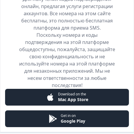
онлайн, предлагая услуги регистрации
аккаунтов. Все номера на этом сайте
бесплатны, это полностью бесплатная
платформа для приема SMS.
Поскольку номера и коды
подтверждения на этой платформе
общедоступны, пожалуйста, защищайте
свою конфиденциальность и не
используйте номера на этой платформе
для незаконных приложений. Мы не
несем ответственности за любые
последствия!
Download on the
Mac App Store
Get in on
Google Play