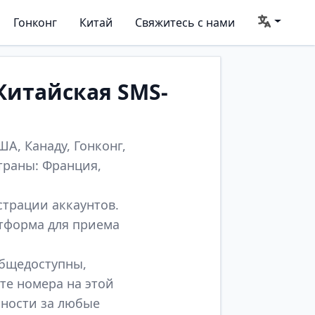
Гонконг
Китай
Свяжитесь с нами
Китайская SMS-
А, Канаду, Гонконг,
траны: Франция,
страции аккаунтов.
атформа для приема
общедоступны,
те номера на этой
нности за любые