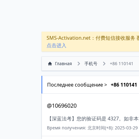
SMS-Activation.net：付费短信接收服务 覆盖
点击进入
Главная
手机号
+86 110141
Последнее сообщение >
+86 110141
@10696020
【深蓝法考】您的验证码是 4327。如非
Время получения: 北京时间(+8): 2025-03-29 