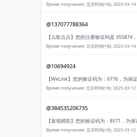
Время получения: 北京时间(+8): 2025-03-14 
@137077788364
【儿歌点点】您的注册验证码是 35587
Время получения: 北京时间(+8): 2025-03-14 
@10694924
【WeLink】您的验证码为：6776，
Время получения: 北京时间(+8): 2025-03-12 
@384535206735
【发现精彩】您的验证码为：8571，为
Время получения: 北京时间(+8): 2025-03-12 