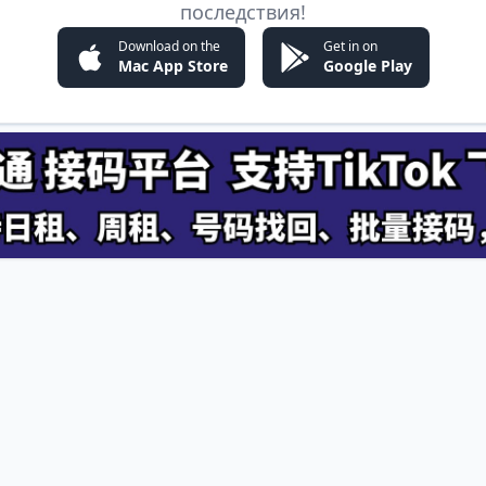
последствия!
Download on the
Get in on
Mac App Store
Google Play