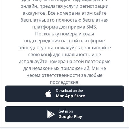
онлайн, предлагая услуги регистрации
аккаунтов. Все номера на этом сайте
бесплатны, это полностью бесплатная
платформа для приема SMS.
Поскольку номера и коды
подтверждения на этой платформе
общедоступны, пожалуйста, защищайте
свою конфиденциальность и не
используйте номера на этой платформе
для незаконных приложений. Мы не
несем ответственности за любые
последствия!
Download on the
Mac App Store
Get in on
Google Play