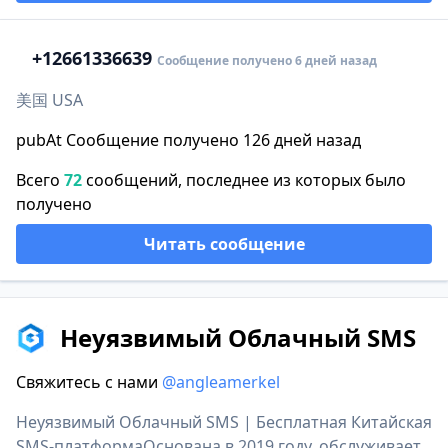
+1
2661336639
Сообщение получено 6 дней назад
美国 USA
pubAt Сообщение получено 126 дней назад
Всего
72
сообщений, последнее из которых было
получено
Читать сообщение
Неуязвимый Облачный SMS
Свяжитесь с нами
@angleamerkel
Неуязвимый Облачный SMS | Бесплатная Китайская
SMS-платформаОснована в 2019 году, обслуживает