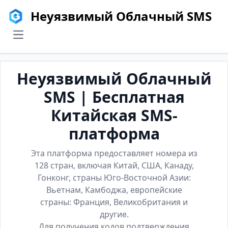
Неуязвимый Облачный SMS
menu
Неуязвимый Облачный
SMS | Бесплатная
Китайская SMS-
платформа
Эта платформа предоставляет номера из
128 стран, включая Китай, США, Канаду,
Гонконг, страны Юго-Восточной Азии:
Вьетнам, Камбоджа, европейские
страны: Франция, Великобритания и
другие.
Для получения кодов подтверждения