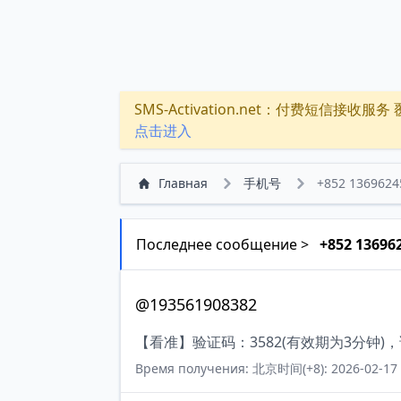
SMS-Activation.net：付费短信接收服务 覆盖
点击进入
Главная
手机号
+852 1369624
Последнее сообщение >
+852 13696
@193561908382
【看准】验证码：3582(有效期为3分钟
Время получения: 北京时间(+8): 2026-02-17 