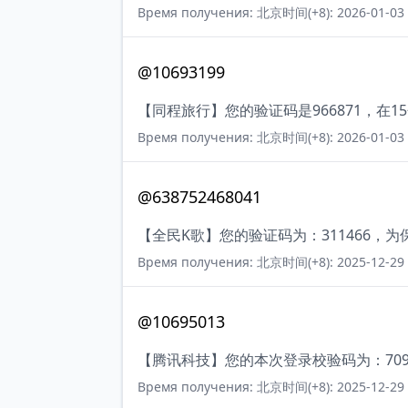
Время получения: 北京时间(+8): 2026-01-03 
@10693199
【同程旅行】您的验证码是966871，在
Время получения: 北京时间(+8): 2026-01-03 
@638752468041
【全民K歌】您的验证码为：311466，
Время получения: 北京时间(+8): 2025-12-29 
@10695013
【腾讯科技】您的本次登录校验码为：7090
Время получения: 北京时间(+8): 2025-12-29 