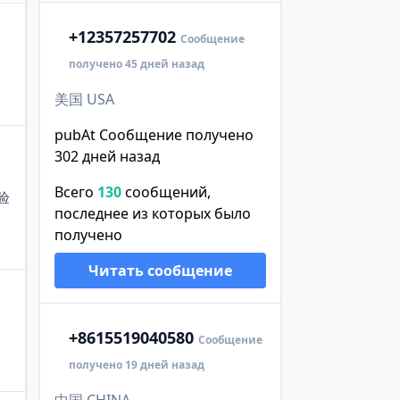
+1
2357257702
Сообщение
получено 45 дней назад
美国 USA
pubAt Сообщение получено
302 дней назад
Всего
130
сообщений,
验
последнее из которых было
получено
Читать сообщение
+86
15519040580
Сообщение
получено 19 дней назад
中国 CHINA