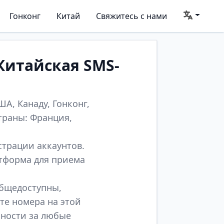
Гонконг
Китай
Свяжитесь с нами
Китайская SMS-
А, Канаду, Гонконг,
траны: Франция,
страции аккаунтов.
атформа для приема
общедоступны,
те номера на этой
нности за любые