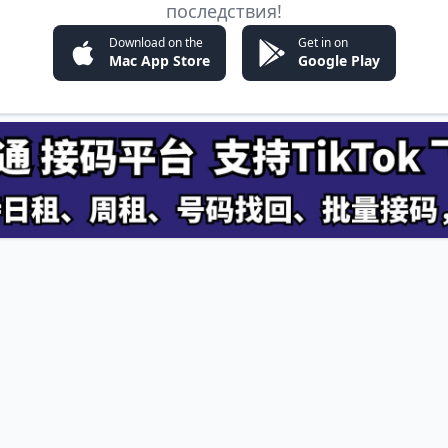
последствия!
Download on the
Get in on
Mac App Store
Google Play