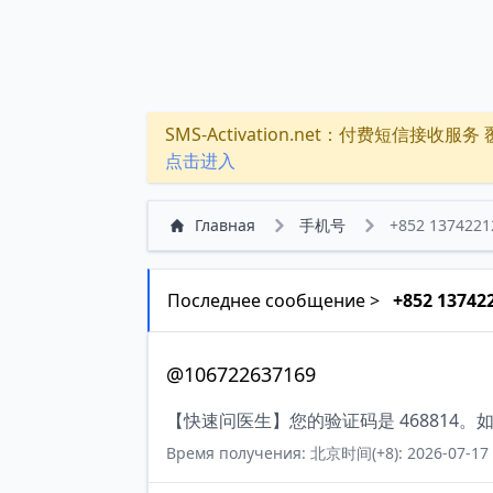
SMS-Activation.net：付费短信接收服务 覆盖
点击进入
Главная
手机号
+852 1374221
Последнее сообщение >
+852 13742
@106722637169
【快速问医生】您的验证码是 468814
Время получения: 北京时间(+8): 2026-07-17 