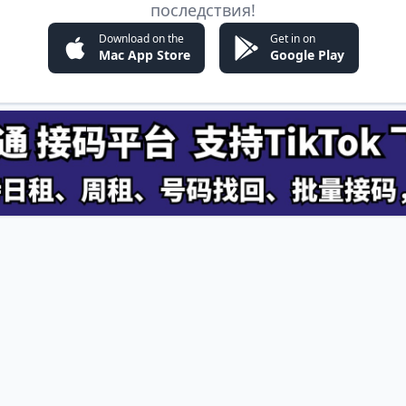
последствия!
Download on the
Get in on
Mac App Store
Google Play