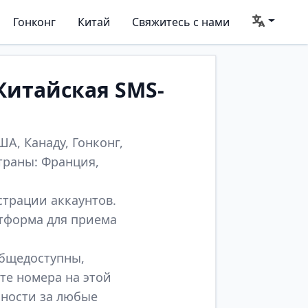
Гонконг
Китай
Свяжитесь с нами
Китайская SMS-
А, Канаду, Гонконг,
траны: Франция,
страции аккаунтов.
атформа для приема
общедоступны,
те номера на этой
нности за любые