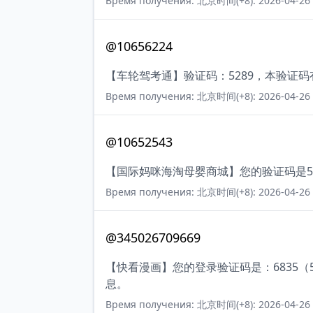
Время получения: 北京时间(+8): 2026-04-26 
@10656224
【车轮驾考通】验证码：5289，本验证
Время получения: 北京时间(+8): 2026-04-26 
@10652543
【国际妈咪海淘母婴商城】您的验证码是58
Время получения: 北京时间(+8): 2026-04-26 
@345026709669
【快看漫画】您的登录验证码是：6835
息。
Время получения: 北京时间(+8): 2026-04-26 