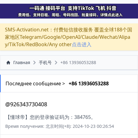
SMS-Activation.net：付费短信接收服务 覆盖全球188个国
家地区Telegram/Google/OpenAI/Claude/Wechat/Alipa
y/TikTok/RedBook/Any other
点击进入
Главная
手机号
+86 13936053288
Последнее сообщение >
+86 13936053288
@926343730408
【懂球帝】您的登录验证码为：384765。
Время получения: 北京时间(+8): 2024-10-23 00:26:54