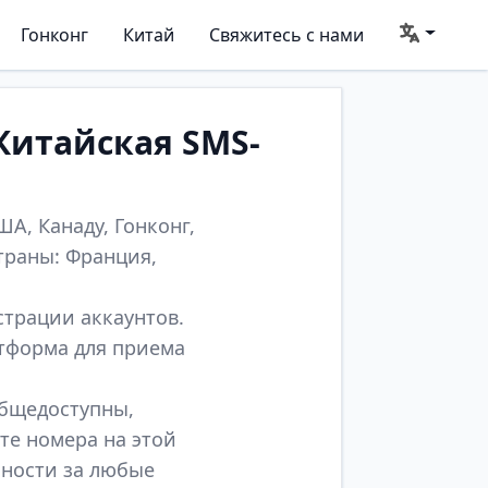
Гонконг
Китай
Свяжитесь с нами
Китайская SMS-
А, Канаду, Гонконг,
траны: Франция,
страции аккаунтов.
атформа для приема
общедоступны,
те номера на этой
нности за любые