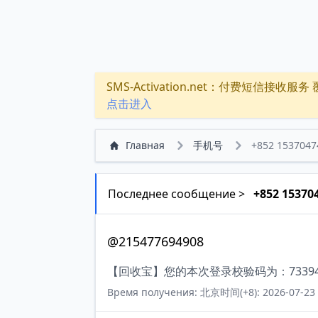
SMS-Activation.net：付费短信接收服务 覆盖
点击进入
Главная
手机号
+852 1537047
Последнее сообщение >
+852 15370
@215477694908
【回收宝】您的本次登录校验码为：73394
Время получения: 北京时间(+8): 2026-07-23 