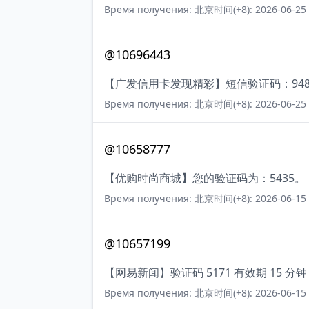
Время получения: 北京时间(+8): 2026-06-25 
@10696443
【广发信用卡发现精彩】短信验证码：948
Время получения: 北京时间(+8): 2026-06-25 
@10658777
【优购时尚商城】您的验证码为：5435。
Время получения: 北京时间(+8): 2026-06-15 
@10657199
【网易新闻】验证码 5171 有效期 15
Время получения: 北京时间(+8): 2026-06-15 