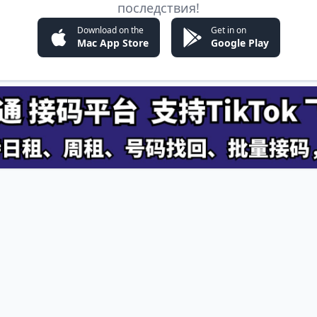
последствия!
Download on the
Get in on
Mac App Store
Google Play