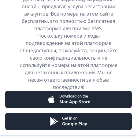
онлайн, предлагая услуги регистрации
аккаунтов. Все номера на этом сайте
бесплатны, это полностью бесплатная
платформа для приема SMS.
Поскольку номера и коды
подтверждения на этой платформе
общедоступны, пожалуйста, защищайте
свою конфиденциальность и не
используйте номера на этой платформе
для незаконных приложений. Мы не
несем ответственности за любые
последствия!
Download on the
Mac App Store
Get in on
Google Play