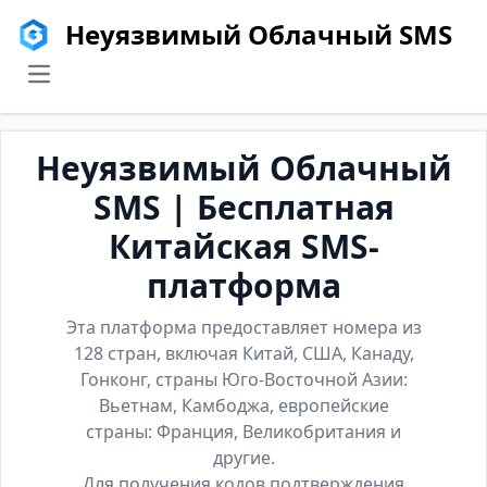
Неуязвимый Облачный SMS
menu
Неуязвимый Облачный
SMS | Бесплатная
Китайская SMS-
платформа
Эта платформа предоставляет номера из
128 стран, включая Китай, США, Канаду,
Гонконг, страны Юго-Восточной Азии:
Вьетнам, Камбоджа, европейские
страны: Франция, Великобритания и
другие.
Для получения кодов подтверждения