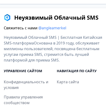
Неуязвимый Облачный SMS
Свяжитесь с нами
@angleamerkel
Неуязвимый Облачный SMS | Бесплатная Китайская
SMS-платформаОснована в 2019 году, обслуживает
миллионы пользователей, посвящена бесплатным
услугам приема SMS, стремится быть лучшей
платформой для приема SMS.
УПРАВЛЕНИЕ САЙТОМ
НАВИГАЦИЯ ПО САЙТУ
Конфиденциальность и
Карта сайта
условия
Правила управления
сообществом