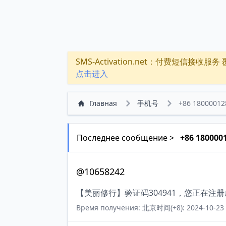
SMS-Activation.net：付费短信接收服务 覆盖
点击进入
Главная
手机号
+86 18000012
Последнее сообщение >
+86 180000
@10658242
【美丽修行】验证码304941，您正在注
Время получения: 北京时间(+8): 2024-10-23 