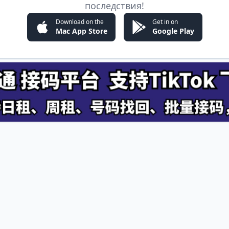
последствия!
Download on the
Get in on
Mac App Store
Google Play