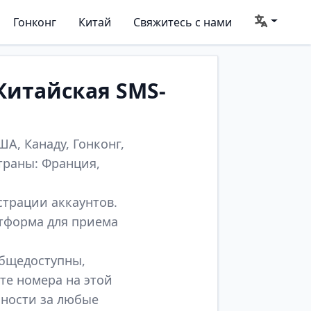
Гонконг
Китай
Свяжитесь с нами
Китайская SMS-
А, Канаду, Гонконг,
траны: Франция,
страции аккаунтов.
атформа для приема
общедоступны,
те номера на этой
нности за любые