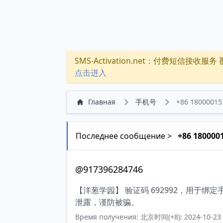
SMS-Activation.net：付费短信接收服务 覆盖
点击进入
Главная
手机号
+86 18000015
Последнее сообщение >
+86 180000
@917396284746
【洋葱学园】 验证码 692992，用于
泄露，谨防被骗。
Время получения: 北京时间(+8): 2024-10-23 