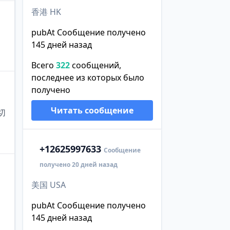
香港 HK
pubAt Сообщение получено
145 дней назад
Всего
322
сообщений,
последнее из которых было
получено
Читать сообщение
切
+1
2625997633
Сообщение
получено 20 дней назад
美国 USA
pubAt Сообщение получено
145 дней назад