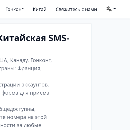
Гонконг
Китай
Свяжитесь с нами
Китайская SMS-
А, Канаду, Гонконг,
траны: Франция,
страции аккаунтов.
атформа для приема
общедоступны,
те номера на этой
нности за любые