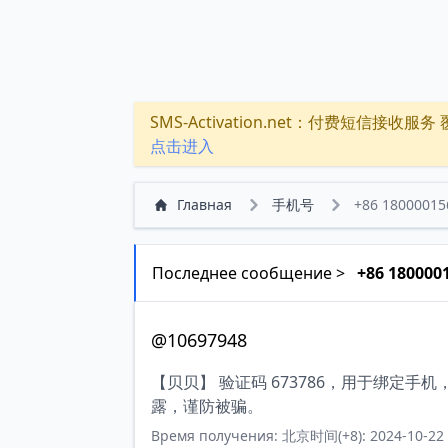
SMS-Activation.net：付费短信接收服务 覆盖
点击进入
Главная
手机号
+86 18000015
Последнее сообщение >
+86 180000
@10697948
【贝贝】 验证码 673786，用于绑定
露，谨防被骗。
Время получения: 北京时间(+8): 2024-10-22 