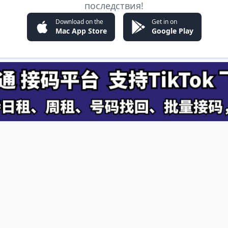
последствия!
Download on the
Get in on
Mac App Store
Google Play