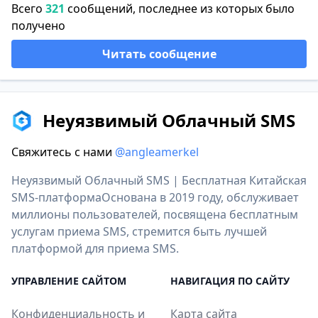
Всего
321
сообщений, последнее из которых было
получено
Читать сообщение
Неуязвимый Облачный SMS
Свяжитесь с нами
@angleamerkel
Неуязвимый Облачный SMS | Бесплатная Китайская
SMS-платформаОснована в 2019 году, обслуживает
миллионы пользователей, посвящена бесплатным
услугам приема SMS, стремится быть лучшей
платформой для приема SMS.
УПРАВЛЕНИЕ САЙТОМ
НАВИГАЦИЯ ПО САЙТУ
Конфиденциальность и
Карта сайта