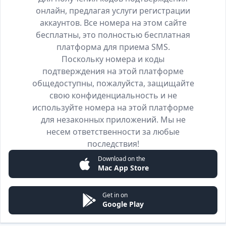
онлайн, предлагая услуги регистрации
аккаунтов. Все номера на этом сайте
бесплатны, это полностью бесплатная
платформа для приема SMS.
Поскольку номера и коды
подтверждения на этой платформе
общедоступны, пожалуйста, защищайте
свою конфиденциальность и не
используйте номера на этой платформе
для незаконных приложений. Мы не
несем ответственности за любые
последствия!
Download on the
Mac App Store
Get in on
Google Play