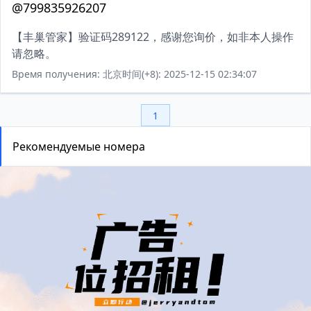
@799835926207
【丰巢管家】验证码289122，感谢您询价，如非本人操作
请忽略。
Время получения: 北京时间(+8): 2025-12-15 02:34:07
1
Рекомендуемые номера