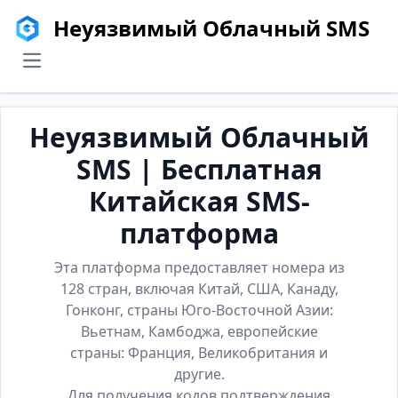
Неуязвимый Облачный SMS
menu
Неуязвимый Облачный
SMS | Бесплатная
Китайская SMS-
платформа
Эта платформа предоставляет номера из
128 стран, включая Китай, США, Канаду,
Гонконг, страны Юго-Восточной Азии:
Вьетнам, Камбоджа, европейские
страны: Франция, Великобритания и
другие.
Для получения кодов подтверждения