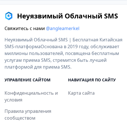
Неуязвимый Облачный SMS
Свяжитесь с нами
@angleamerkel
Неуязвимый Облачный SMS | Бесплатная Китайская
SMS-платформаОснована в 2019 году, обслуживает
миллионы пользователей, посвящена бесплатным
услугам приема SMS, стремится быть лучшей
платформой для приема SMS.
УПРАВЛЕНИЕ САЙТОМ
НАВИГАЦИЯ ПО САЙТУ
Конфиденциальность и
Карта сайта
условия
Правила управления
сообществом