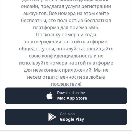
онлайн, предлагая услуги регистрации
аккаунтов. Все номера на этом сайте
бесплатны, это полностью бесплатная
платформа для приема SMS.
Поскольку номера и коды
подтверждения на этой платформе
общедоступны, пожалуйста, защищайте
свою конфиденциальность и не
используйте номера на этой платформе
для незаконных приложений. Мы не
несем ответственности за любые
последствия!
Download on the
Mac App Store
Get in on
Google Play