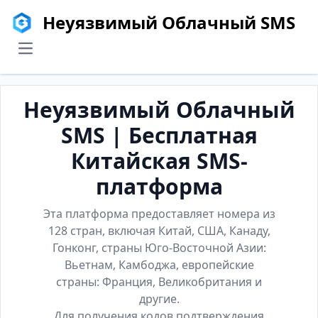
Неуязвимый Облачный SMS
menu
Неуязвимый Облачный
SMS | Бесплатная
Китайская SMS-
платформа
Эта платформа предоставляет номера из
128 стран, включая Китай, США, Канаду,
Гонконг, страны Юго-Восточной Азии:
Вьетнам, Камбоджа, европейские
страны: Франция, Великобритания и
другие.
Для получения кодов подтверждения