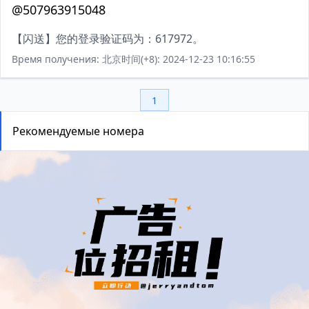
@507963915048
【闪送】您的登录验证码为：617972。
Время получения: 北京时间(+8): 2024-12-23 10:16:55
1
Рекомендуемые номера