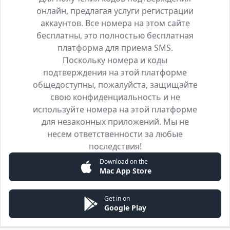
онлайн, предлагая услуги регистрации
аккаунтов. Все номера на этом сайте
бесплатны, это полностью бесплатная
платформа для приема SMS.
Поскольку номера и коды
подтверждения на этой платформе
общедоступны, пожалуйста, защищайте
свою конфиденциальность и не
используйте номера на этой платформе
для незаконных приложений. Мы не
несем ответственности за любые
последствия!
Download on the
Mac App Store
Get in on
Google Play