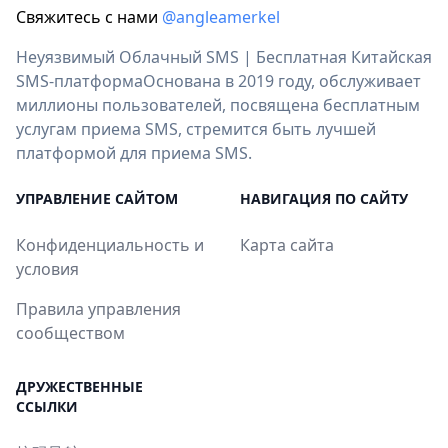
Свяжитесь с нами
@angleamerkel
Неуязвимый Облачный SMS | Бесплатная Китайская
SMS-платформаОснована в 2019 году, обслуживает
миллионы пользователей, посвящена бесплатным
услугам приема SMS, стремится быть лучшей
платформой для приема SMS.
УПРАВЛЕНИЕ САЙТОМ
НАВИГАЦИЯ ПО САЙТУ
Конфиденциальность и
Карта сайта
условия
Правила управления
сообществом
ДРУЖЕСТВЕННЫЕ
ССЫЛКИ