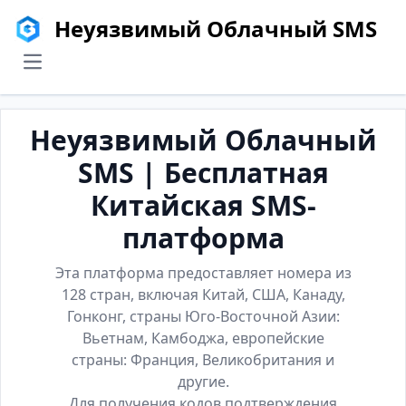
Неуязвимый Облачный SMS
menu
Неуязвимый Облачный
SMS | Бесплатная
Китайская SMS-
платформа
Эта платформа предоставляет номера из
128 стран, включая Китай, США, Канаду,
Гонконг, страны Юго-Восточной Азии:
Вьетнам, Камбоджа, европейские
страны: Франция, Великобритания и
другие.
Для получения кодов подтверждения