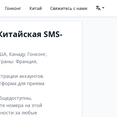
Гонконг
Китай
Свяжитесь с нами
Китайская SMS-
А, Канаду, Гонконг,
траны: Франция,
страции аккаунтов.
атформа для приема
общедоступны,
те номера на этой
нности за любые