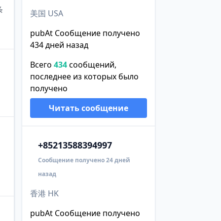
条
美国 USA
pubAt Сообщение получено
434 дней назад
Всего
434
сообщений,
последнее из которых было
получено
Читать сообщение
+852
13588394997
Сообщение получено 24 дней
назад
香港 HK
pubAt Сообщение получено