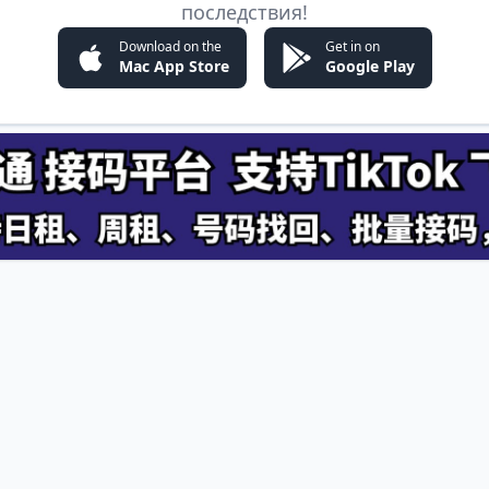
последствия!
Download on the
Get in on
Mac App Store
Google Play