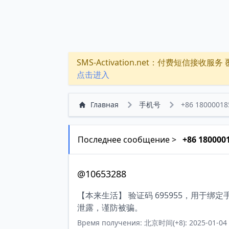
SMS-Activation.net：付费短信接收服务 覆盖
点击进入
Главная
手机号
+86 18000018
Последнее сообщение >
+86 180000
@10653288
【本来生活】 验证码 695955，用于
泄露，谨防被骗。
Время получения: 北京时间(+8): 2025-01-04 