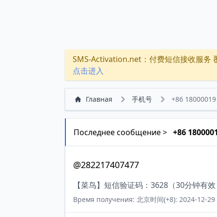
SMS-Activation.net：付费短信接收服务 覆盖
点击进入
Главная
手机号
+86 18000019
Последнее сообщение >
+86 180000
@282217407477
【菜鸟】短信验证码：3628（30分钟有
Время получения: 北京时间(+8): 2024-12-29 