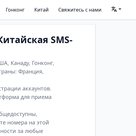
Гонконг
Китай
Свяжитесь с нами
Китайская SMS-
А, Канаду, Гонконг,
траны: Франция,
страции аккаунтов.
атформа для приема
общедоступны,
те номера на этой
нности за любые