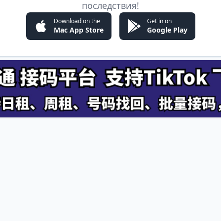
последствия!
Download on the
Get in on
Mac App Store
Google Play