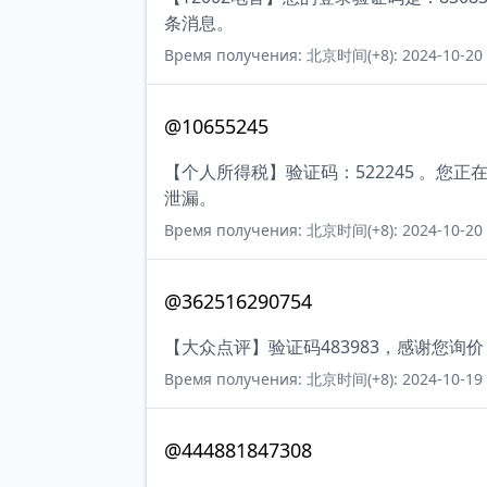
条消息。
Время получения: 北京时间(+8): 2024-10-20 
@10655245
【个人所得税】验证码：522245 。
泄漏。
Время получения: 北京时间(+8): 2024-10-20 
@362516290754
【大众点评】验证码483983，感谢您询
Время получения: 北京时间(+8): 2024-10-19 
@444881847308