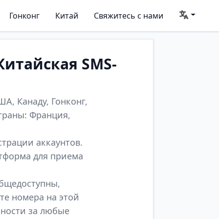
Гонконг
Китай
Свяжитесь с нами
Китайская SMS-
А, Канаду, Гонконг,
траны: Франция,
страции аккаунтов.
атформа для приема
общедоступны,
те номера на этой
нности за любые