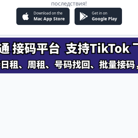
последствия!
Download on the
Get in on
Mac App Store
Google Play