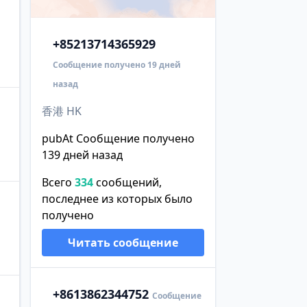
+852
13714365929
Сообщение получено 19 дней
назад
香港 HK
pubAt Сообщение получено
139 дней назад
Всего
334
сообщений,
последнее из которых было
получено
Читать сообщение
+86
13862344752
Сообщение