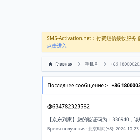
SMS-Activation.net：付费短信接收服务 覆盖
点击进入
Главная
手机号
+86 18000020
Последнее сообщение >
+86 180000
@634782323582
【京东到家】您的验证码为：336940，
Время получения: 北京时间(+8): 2024-10-23 