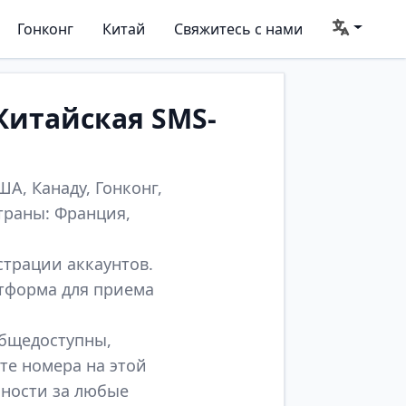
Гонконг
Китай
Свяжитесь с нами
Китайская SMS-
А, Канаду, Гонконг,
траны: Франция,
страции аккаунтов.
атформа для приема
общедоступны,
те номера на этой
нности за любые