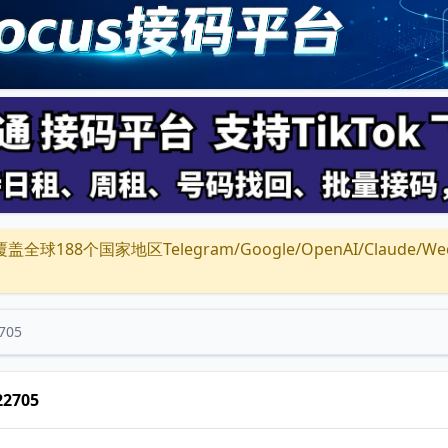
全球188个国家地区Telegram/Google/OpenAI/Claude/Wechat/
705
22705