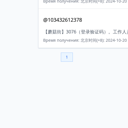
Время получения: 北京时间(+8): 2024-10-20 
@103432612378
【蘑菇街】3076（登录验证码）。工作
Время получения: 北京时间(+8): 2024-10-20 
1