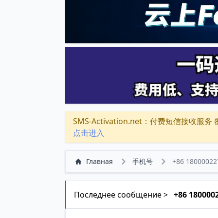
SMS-Activation.net：付费短信接收服务 覆盖
点击进入
Главная
手机号
+86 18000022
Последнее сообщение >
+86 180000