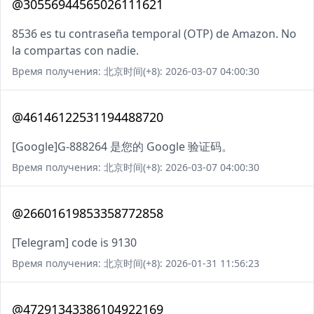
@30556944565026111621
8536 es tu contraseña temporal (OTP) de Amazon. No
la compartas con nadie.
Время получения: 北京时间(+8): 2026-03-07 04:00:30
@46146122531194488720
[Google]G-888264 是您的 Google 验证码。
Время получения: 北京时间(+8): 2026-03-07 04:00:30
@26601619853358772858
[Telegram] code is 9130
Время получения: 北京时间(+8): 2026-01-31 11:56:23
@47291343386104922169