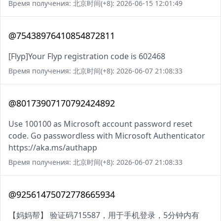
Время получения: 北京时间(+8): 2026-06-15 12:01:49
@75438976410854872811
[Flyp]Your Flyp registration code is 602468
Время получения: 北京时间(+8): 2026-06-07 21:08:33
@80173907170792424892
Use 100100 as Microsoft account password reset
code. Go passwordless with Microsoft Authenticator
https://aka.ms/authapp
Время получения: 北京时间(+8): 2026-06-07 21:08:33
@92561475072778665934
【妈妈帮】 验证码715587，用于手机登录，5分钟内有