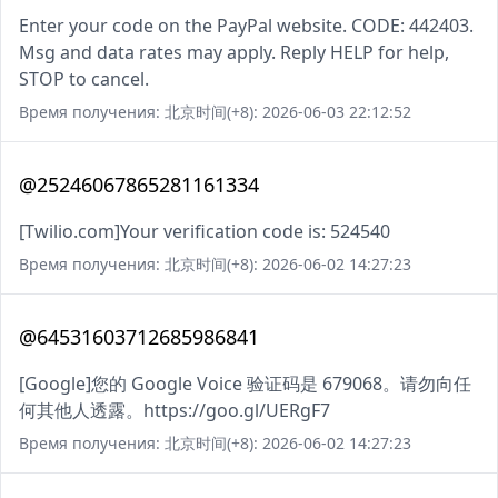
Enter your code on the PayPal website. CODE: 442403.
Msg and data rates may apply. Reply HELP for help,
STOP to cancel.
Время получения: 北京时间(+8): 2026-06-03 22:12:52
@25246067865281161334
[Twilio.com]Your verification code is: 524540
Время получения: 北京时间(+8): 2026-06-02 14:27:23
@64531603712685986841
[Google]您的 Google Voice 验证码是 679068。请勿向任
何其他人透露。https://goo.gl/UERgF7
Время получения: 北京时间(+8): 2026-06-02 14:27:23