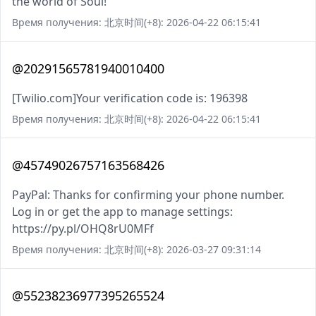
the world of Soul!
Время получения: 北京时间(+8): 2026-04-22 06:15:41
@20291565781940010400
[Twilio.com]Your verification code is: 196398
Время получения: 北京时间(+8): 2026-04-22 06:15:41
@45749026757163568426
PayPal: Thanks for confirming your phone number.
Log in or get the app to manage settings:
https://py.pl/OHQ8rU0MFf
Время получения: 北京时间(+8): 2026-03-27 09:31:14
@55238236977395265524