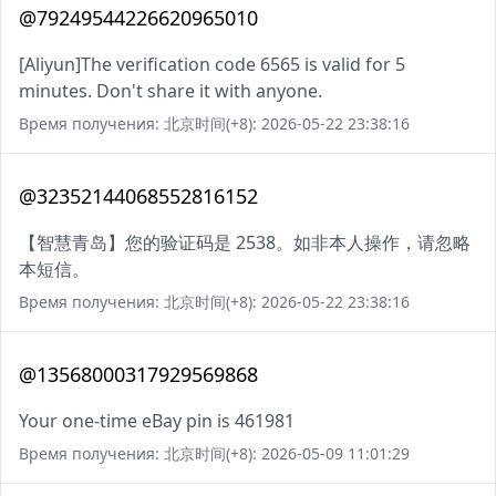
@79249544226620965010
[Aliyun]The verification code 6565 is valid for 5
minutes. Don't share it with anyone.
Время получения: 北京时间(+8): 2026-05-22 23:38:16
@32352144068552816152
【智慧青岛】您的验证码是 2538。如非本人操作，请忽略
本短信。
Время получения: 北京时间(+8): 2026-05-22 23:38:16
@13568000317929569868
Your one-time eBay pin is 461981
Время получения: 北京时间(+8): 2026-05-09 11:01:29