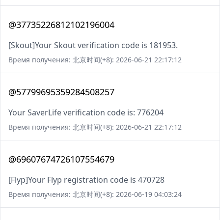
@37735226812102196004
[Skout]Your Skout verification code is 181953.
Время получения: 北京时间(+8): 2026-06-21 22:17:12
@57799695359284508257
Your SaverLife verification code is: 776204
Время получения: 北京时间(+8): 2026-06-21 22:17:12
@69607674726107554679
[Flyp]Your Flyp registration code is 470728
Время получения: 北京时间(+8): 2026-06-19 04:03:24