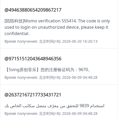
@49463880654209867217
[陌陌科技]Momo verification 555414. The code is only
used to login on unauthorized device, please keep it
confidential.
Время получения: 北京时间(+8): 2026-06-20 16:26:13
@97151512043648946356
【5sing原创音乐】您的注册验证码为：9670。
Время получения: 北京时间(+8): 2026-06-09 04:48:28
@26372167217733431721
استخدام 9839 للتحقق من معرّف متصل سكايب الخاص بك
Время получения: 北京时间(+8): 2026-06-09 04:48:28