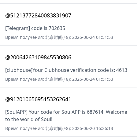
@51213772840083831907
[Telegram] code is 702635
Время получения: 北京时间(+8): 2026-06-24 01:51:53
@20064263109845530806
[clubhouse]Your Clubhouse verification code is: 4613
Время получения: 北京时间(+8): 2026-06-24 01:51:53
@91201065695153262641
[SoulAPP] Your code for SoulAPP is 687614. Welcome
to the world of Soul!
Время получения: 北京时间(+8): 2026-06-20 16:26:13