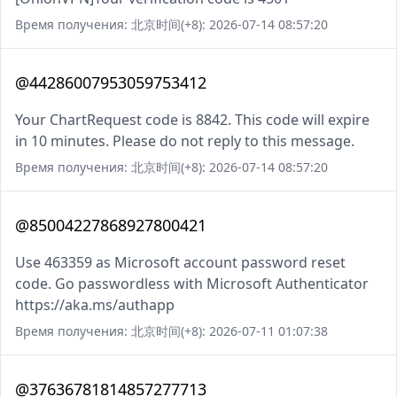
Время получения: 北京时间(+8): 2026-07-14 08:57:20
@44286007953059753412
Your ChartRequest code is 8842. This code will expire
in 10 minutes. Please do not reply to this message.
Время получения: 北京时间(+8): 2026-07-14 08:57:20
@85004227868927800421
Use 463359 as Microsoft account password reset
code. Go passwordless with Microsoft Authenticator
https://aka.ms/authapp
Время получения: 北京时间(+8): 2026-07-11 01:07:38
@37636781814857277713