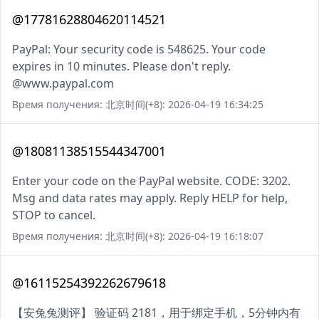
@17781628804620114521
PayPal: Your security code is 548625. Your code
expires in 10 minutes. Please don't reply.
@www.paypal.com
Время получения: 北京时间(+8): 2026-04-19 16:34:25
@18081138515544347001
Enter your code on the PayPal website. CODE: 3202.
Msg and data rates may apply. Reply HELP for help,
STOP to cancel.
Время получения: 北京时间(+8): 2026-04-19 16:18:07
@16115254392262679618
【安兔兔测评】 验证码 2181，用于绑定手机，5分钟内有