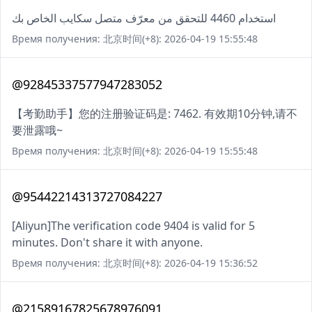
استخدام 4460 للتحقق من معرّف متصل سكايب الخاص بك
Время получения: 北京时间(+8): 2026-04-19 15:55:48
@92845337577947283052
【考勤助手】您的注册验证码是: 7462. 有效期10分钟,请不
要泄露哦~
Время получения: 北京时间(+8): 2026-04-19 15:55:48
@95442214313727084227
[Aliyun]The verification code 9404 is valid for 5
minutes. Don't share it with anyone.
Время получения: 北京时间(+8): 2026-04-19 15:36:52
@21589167825678976091