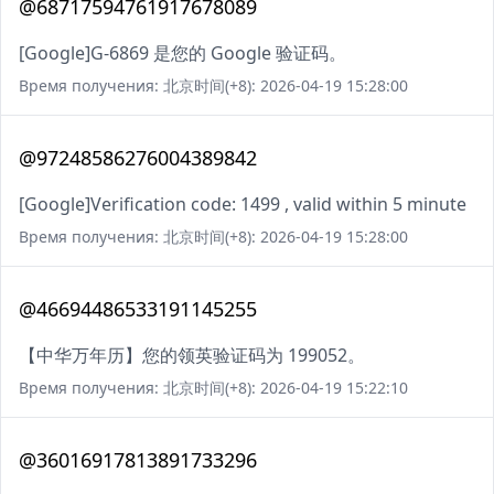
@68717594761917678089
[Google]G-6869 是您的 Google 验证码。
Время получения: 北京时间(+8): 2026-04-19 15:28:00
@97248586276004389842
[Google]Verification code: 1499 , valid within 5 minute
Время получения: 北京时间(+8): 2026-04-19 15:28:00
@46694486533191145255
【中华万年历】您的领英验证码为 199052。
Время получения: 北京时间(+8): 2026-04-19 15:22:10
@36016917813891733296