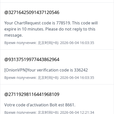
@32716425091437120546
Your ChartRequest code is 778519. This code will
expire in 10 minutes. Please do not reply to this
message.
Время получения: 北京时间(+8): 2026-06-04 16:03:35
@93137519977443862964
[OnionVPN]Your verification code is 336242
Время получения: 北京时间(+8): 2026-06-04 16:03:35
@27119298116441968109
Votre code d'activation Bolt est 8661.
Время получения: 北京时间(+8): 2026-06-04 12:21:34