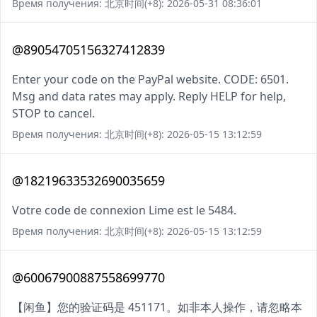
Время получения: 北京时间(+8): 2026-05-31 08:36:01
@89054705156327412839
Enter your code on the PayPal website. CODE: 6501.
Msg and data rates may apply. Reply HELP for help,
STOP to cancel.
Время получения: 北京时间(+8): 2026-05-15 13:12:59
@18219633532690035659
Votre code de connexion Lime est le 5484.
Время получения: 北京时间(+8): 2026-05-15 13:12:59
@60067900887558699770
【闲鱼】您的验证码是 451171。如非本人操作，请忽略本