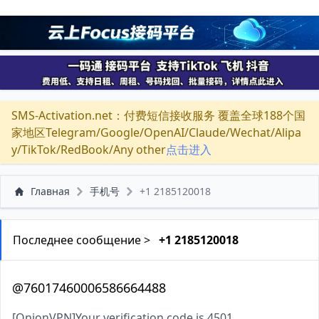
SMS-Activation.net：付费短信接收服务 覆盖全球188个国
家地区Telegram/Google/OpenAI/Claude/Wechat/Alipa
y/TikTok/RedBook/Any other
点击进入
Главная
手机号
+1 2185120018
Последнее сообщение >
+1 2185120018
@76017460006586664488
[OnionVPN]Your verification code is 4501