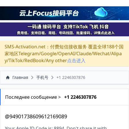
SMS-Activation.net：付费短信接收服务 覆盖全球188个国
家地区Telegram/Google/OpenAI/Claude/Wechat/Alipa
y/TikTok/RedBook/Any other
点击进入
Главная
手机号
+1 2246307876
Последнее сообщение >
+1 2246307876
@94901738609612169089
Your Apple ID Code is: 8894. Don't share it with