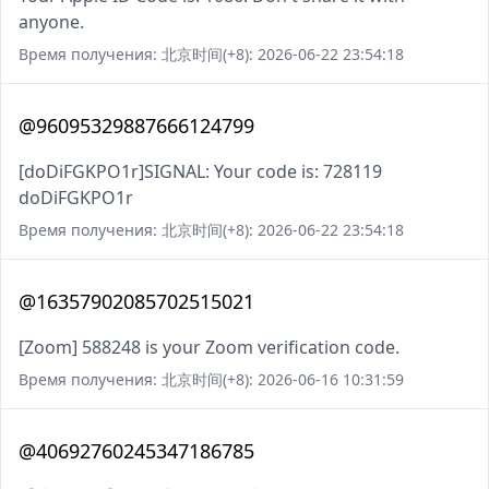
anyone.
Время получения: 北京时间(+8): 2026-06-22 23:54:18
@96095329887666124799
[doDiFGKPO1r]SIGNAL: Your code is: 728119
doDiFGKPO1r
Время получения: 北京时间(+8): 2026-06-22 23:54:18
@16357902085702515021
[Zoom] 588248 is your Zoom verification code.
Время получения: 北京时间(+8): 2026-06-16 10:31:59
@40692760245347186785