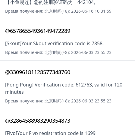
【小鱼易连】您的注册验证码为：442104。
Время получения: 北京时间(+8): 2026-06-16 10:31:59
@65786554936149472289
[Skout]Your Skout verification code is 7858.
Время получения: 北京时间(+8): 2026-06-03 23:55:23
@33096181128577348760
[Pong Pong] Verification code: 612763, valid for 120
minutes
Время получения: 北京时间(+8): 2026-06-03 23:55:23
@32864588983290354873
[Flyp]Your Flyp registration code is 1699