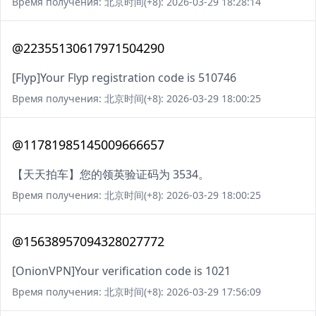
Время получения: 北京时间(+8): 2026-03-29 18:28:14
@22355130617971504290
[Flyp]Your Flyp registration code is 510746
Время получения: 北京时间(+8): 2026-03-29 18:00:25
@11781985145009666657
【天天拍车】您的领英验证码为 3534。
Время получения: 北京时间(+8): 2026-03-29 18:00:25
@15638957094328027772
[OnionVPN]Your verification code is 1021
Время получения: 北京时间(+8): 2026-03-29 17:56:09