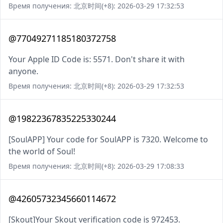
Время получения: 北京时间(+8): 2026-03-29 17:32:53
@77049271185180372758
Your Apple ID Code is: 5571. Don't share it with
anyone.
Время получения: 北京时间(+8): 2026-03-29 17:32:53
@19822367835225330244
[SoulAPP] Your code for SoulAPP is 7320. Welcome to
the world of Soul!
Время получения: 北京时间(+8): 2026-03-29 17:08:33
@42605732345660114672
[Skout]Your Skout verification code is 972453.