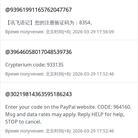
@93961991165762047767
【讯飞语记】您的注册验证码为：8354。
Время получения: 北京时间(+8): 2026-03-29 17:56:09
@39646058017048539736
Crypterium code: 933135
Время получения: 北京时间(+8): 2026-03-29 17:52:46
@30219814363595186243
Enter your code on the PayPal website. CODE: 964160.
Msg and data rates may apply. Reply HELP for help,
STOP to cancel.
Время получения: 北京时间(+8): 2026-03-29 17:52:46