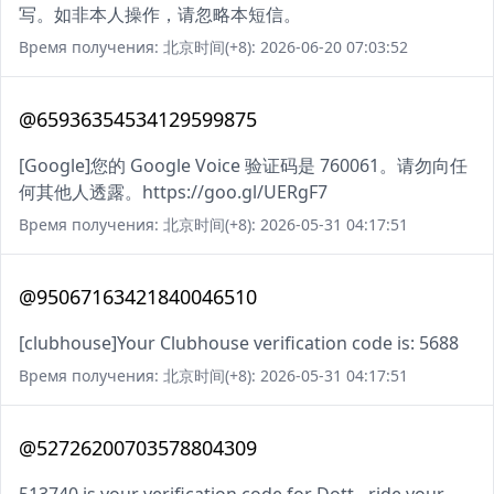
写。如非本人操作，请忽略本短信。
Время получения: 北京时间(+8): 2026-06-20 07:03:52
@65936354534129599875
[Google]您的 Google Voice 验证码是 760061。请勿向任
何其他人透露。https://goo.gl/UERgF7
Время получения: 北京时间(+8): 2026-05-31 04:17:51
@95067163421840046510
[clubhouse]Your Clubhouse verification code is: 5688
Время получения: 北京时间(+8): 2026-05-31 04:17:51
@52726200703578804309