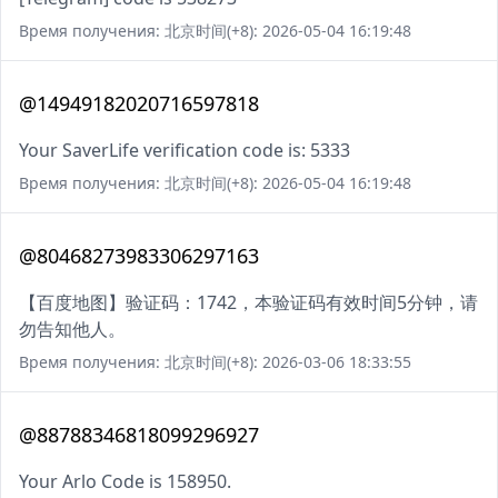
Время получения: 北京时间(+8): 2026-05-04 16:19:48
@14949182020716597818
Your SaverLife verification code is: 5333
Время получения: 北京时间(+8): 2026-05-04 16:19:48
@80468273983306297163
【百度地图】验证码：1742，本验证码有效时间5分钟，请
勿告知他人。
Время получения: 北京时间(+8): 2026-03-06 18:33:55
@88788346818099296927
Your Arlo Code is 158950.