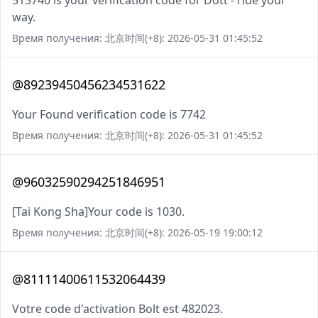
513740 is your verification code for Dott - ride your
way.
Время получения: 北京时间(+8): 2026-05-31 01:45:52
@89239450456234531622
Your Found verification code is 7742
Время получения: 北京时间(+8): 2026-05-31 01:45:52
@96032590294251846951
[Tai Kong Sha]Your code is 1030.
Время получения: 北京时间(+8): 2026-05-19 19:00:12
@81111400611532064439
Votre code d'activation Bolt est 482023.