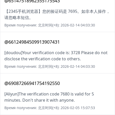
@65147518962355175543
【2345手机浏览器】您的验证码是 7695。如非本人操作，
请忽略本短信。
Время получения: 北京时间(+8): 2026-02-14 04:03:30
@66124984509913907431
[doudou]Your verification code is: 3728 Please do not
disclose the verification code to others.
Время получения: 北京时间(+8): 2026-02-14 04:03:30
@69087266941754192550
[Aliyun]The verification code 7680 is valid for 5
minutes. Don't share it with anyone.
Время получения: 北京时间(+8): 2026-02-05 15:07:53