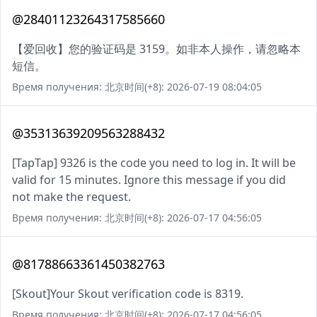
@28401123264317585660
【爱回收】您的验证码是 3159。如非本人操作，请忽略本
短信。
Время получения: 北京时间(+8): 2026-07-19 08:04:05
@35313639209563288432
[TapTap] 9326 is the code you need to log in. It will be
valid for 15 minutes. Ignore this message if you did
not make the request.
Время получения: 北京时间(+8): 2026-07-17 04:56:05
@81788663361450382763
[Skout]Your Skout verification code is 8319.
Время получения: 北京时间(+8): 2026-07-17 04:56:05