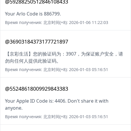
@59288250512846108433
Your Arlo Code is 886799.
Время получения: 北京时间(+8): 2026-01-06 11:22:03
@36903184373177721897
【京彩生活】您的验证码为：3907，为保证账户安全，请
勿向任何人提供此验证码。
Время получения: 北京时间(+8): 2026-01-03 05:16:51
@55248618009929843383
Your Apple ID Code is: 4406. Don't share it with
anyone.
Время получения: 北京时间(+8): 2026-01-03 05:16:51