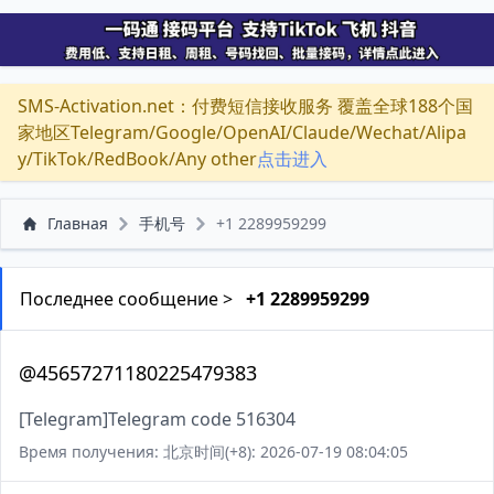
SMS-Activation.net：付费短信接收服务 覆盖全球188个国
家地区Telegram/Google/OpenAI/Claude/Wechat/Alipa
y/TikTok/RedBook/Any other
点击进入
Главная
手机号
+1 2289959299
Последнее сообщение >
+1 2289959299
@45657271180225479383
[Telegram]Telegram code 516304
Время получения: 北京时间(+8): 2026-07-19 08:04:05