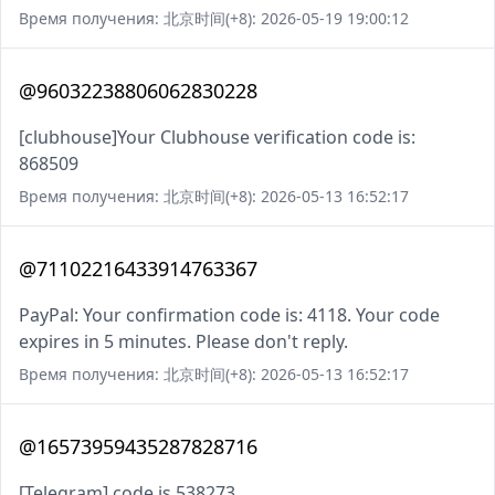
Время получения: 北京时间(+8): 2026-05-19 19:00:12
@96032238806062830228
[clubhouse]Your Clubhouse verification code is:
868509
Время получения: 北京时间(+8): 2026-05-13 16:52:17
@71102216433914763367
PayPal: Your confirmation code is: 4118. Your code
expires in 5 minutes. Please don't reply.
Время получения: 北京时间(+8): 2026-05-13 16:52:17
@16573959435287828716
[Telegram] code is 538273