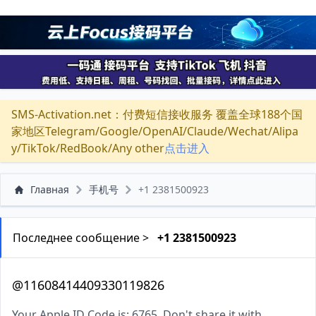
SMS-Activation.net：付费短信接收服务 覆盖全球188个国
家地区Telegram/Google/OpenAI/Claude/Wechat/Alipa
y/TikTok/RedBook/Any other
点击进入
Главная
手机号
+1 2381500923
Последнее сообщение >
+1 2381500923
@11608414409330119826
Your Apple ID Code is: 6765. Don't share it with