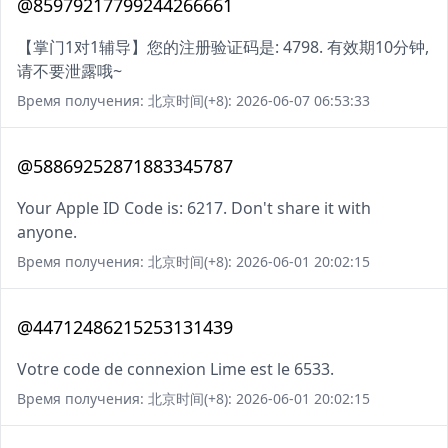
@85979217799244266661
【掌门1对1辅导】您的注册验证码是: 4798. 有效期10分钟,
请不要泄露哦~
Время получения: 北京时间(+8): 2026-06-07 06:53:33
@58869252871883345787
Your Apple ID Code is: 6217. Don't share it with
anyone.
Время получения: 北京时间(+8): 2026-06-01 20:02:15
@44712486215253131439
Votre code de connexion Lime est le 6533.
Время получения: 北京时间(+8): 2026-06-01 20:02:15