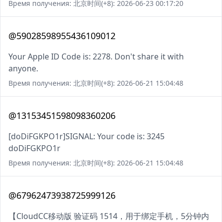
Время получения: 北京时间(+8): 2026-06-23 00:17:20
@59028598955436109012
Your Apple ID Code is: 2278. Don't share it with
anyone.
Время получения: 北京时间(+8): 2026-06-21 15:04:48
@13153451598098360206
[doDiFGKPO1r]SIGNAL: Your code is: 3245
doDiFGKPO1r
Время получения: 北京时间(+8): 2026-06-21 15:04:48
@67962473938725999126
【CloudCC移动版 验证码 1514，用于绑定手机，5分钟内