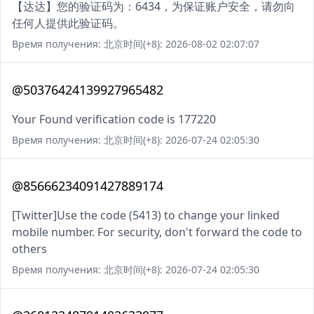
【达达】您的验证码为：6434，为保证账户安全，请勿向
任何人提供此验证码。
Время получения: 北京时间(+8): 2026-08-02 02:07:07
@50376424139927965482
Your Found verification code is 177220
Время получения: 北京时间(+8): 2026-07-24 02:05:30
@85666234091427889174
[Twitter]Use the code (5413) to change your linked
mobile number. For security, don't forward the code to
others
Время получения: 北京时间(+8): 2026-07-24 02:05:30