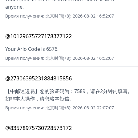
anyone.
Время получения: 北京时间(+8): 2026-08-02 16:52:07
@10129675727178377122
Your Arlo Code is 6576.
Время получения: 北京时间(+8): 2026-08-02 16:52:07
@27306395231884815856
【中邮速递易】您的验证码为：7589，请在2分钟内填写。
如非本人操作，请忽略本短信。
Время получения: 北京时间(+8): 2026-08-02 02:07:07
@83578975730728573172