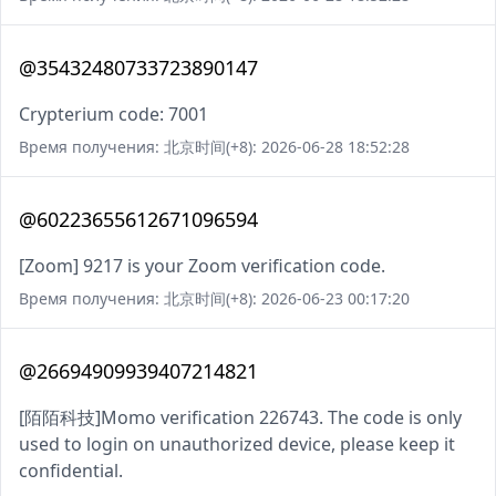
@35432480733723890147
Crypterium code: 7001
Время получения: 北京时间(+8): 2026-06-28 18:52:28
@60223655612671096594
[Zoom] 9217 is your Zoom verification code.
Время получения: 北京时间(+8): 2026-06-23 00:17:20
@26694909939407214821
[陌陌科技]Momo verification 226743. The code is only
used to login on unauthorized device, please keep it
confidential.