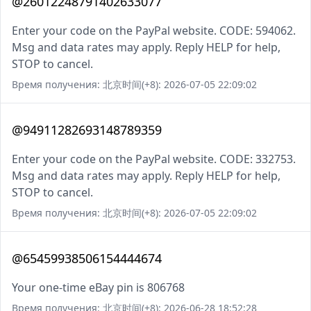
@26012248791402633077
Enter your code on the PayPal website. CODE: 594062.
Msg and data rates may apply. Reply HELP for help,
STOP to cancel.
Время получения: 北京时间(+8): 2026-07-05 22:09:02
@94911282693148789359
Enter your code on the PayPal website. CODE: 332753.
Msg and data rates may apply. Reply HELP for help,
STOP to cancel.
Время получения: 北京时间(+8): 2026-07-05 22:09:02
@65459938506154444674
Your one-time eBay pin is 806768
Время получения: 北京时间(+8): 2026-06-28 18:52:28