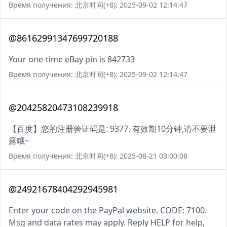
Время получения: 北京时间(+8): 2025-09-02 12:14:47
@86162991347699720188
Your one-time eBay pin is 842733
Время получения: 北京时间(+8): 2025-09-02 12:14:47
@20425820473108239918
【百度】您的注册验证码是: 9377. 有效期10分钟,请不要泄
露哦~
Время получения: 北京时间(+8): 2025-08-21 03:00:08
@24921678404292945981
Enter your code on the PayPal website. CODE: 7100.
Msg and data rates may apply. Reply HELP for help,