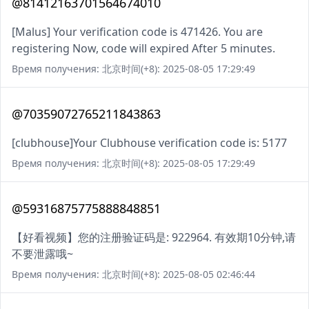
@81412163701564674010
[Malus] Your verification code is 471426. You are
registering Now, code will expired After 5 minutes.
Время получения: 北京时间(+8): 2025-08-05 17:29:49
@70359072765211843863
[clubhouse]Your Clubhouse verification code is: 5177
Время получения: 北京时间(+8): 2025-08-05 17:29:49
@59316875775888848851
【好看视频】您的注册验证码是: 922964. 有效期10分钟,请
不要泄露哦~
Время получения: 北京时间(+8): 2025-08-05 02:46:44