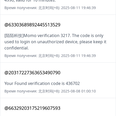
4990, valid for 10 minutes.
Время получения: 北京时间(+8): 2025-08-11 19:46:39
@63303689892445513529
[陌陌科技]Momo verification 3217. The code is only
used to login on unauthorized device, please keep it
confidential.
Время получения: 北京时间(+8): 2025-08-11 19:46:39
@20317227363653490790
Your Found verification code is 436702
Время получения: 北京时间(+8): 2025-08-08 01:00:10
@66329203175219607593