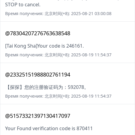
STOP to cancel.
Время получения: 北京时间(+8): 2025-08-21 03:00:08
@78304207276763638548
[Tai Kong Sha]Your code is 246161.
Время получения: 北京时间(+8): 2025-08-19 11:54:37
@23325151988802761194
【探探】您的注册验证码为：592078。
Время получения: 北京时间(+8): 2025-08-19 11:54:37
@51573321397130417097
Your Found verification code is 870411