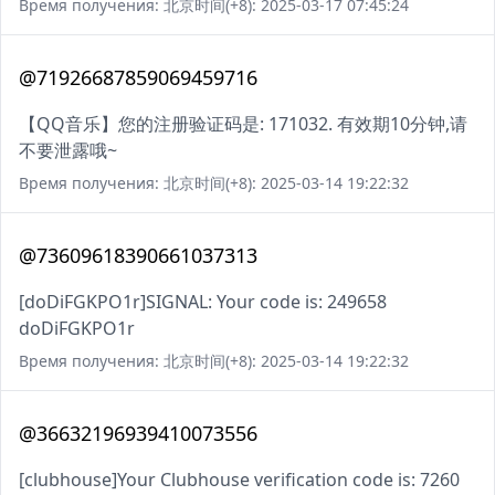
Время получения: 北京时间(+8): 2025-03-17 07:45:24
@71926687859069459716
【QQ音乐】您的注册验证码是: 171032. 有效期10分钟,请
不要泄露哦~
Время получения: 北京时间(+8): 2025-03-14 19:22:32
@73609618390661037313
[doDiFGKPO1r]SIGNAL: Your code is: 249658
doDiFGKPO1r
Время получения: 北京时间(+8): 2025-03-14 19:22:32
@36632196939410073556
[clubhouse]Your Clubhouse verification code is: 7260