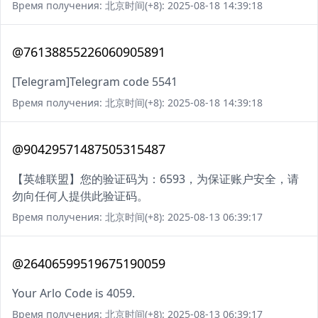
Время получения: 北京时间(+8): 2025-08-18 14:39:18
@76138855226060905891
[Telegram]Telegram code 5541
Время получения: 北京时间(+8): 2025-08-18 14:39:18
@90429571487505315487
【英雄联盟】您的验证码为：6593，为保证账户安全，请
勿向任何人提供此验证码。
Время получения: 北京时间(+8): 2025-08-13 06:39:17
@26406599519675190059
Your Arlo Code is 4059.
Время получения: 北京时间(+8): 2025-08-13 06:39:17