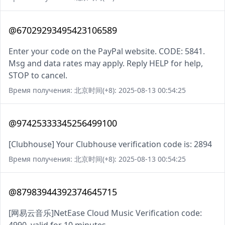
@67029293495423106589
Enter your code on the PayPal website. CODE: 5841.
Msg and data rates may apply. Reply HELP for help,
STOP to cancel.
Время получения: 北京时间(+8): 2025-08-13 00:54:25
@97425333345256499100
[Clubhouse] Your Clubhouse verification code is: 2894
Время получения: 北京时间(+8): 2025-08-13 00:54:25
@87983944392374645715
[网易云音乐]NetEase Cloud Music Verification code: