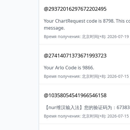
@29372016297672202495
Your ChartRequest code is 8798. This cod
message.
Время получения: 北京时间(+8): 2026-07-19 
@27414071373671993723
Your Arlo Code is 9866.
Время получения: 北京时间(+8): 2026-07-15 
@10358054541966546158
【nur维汉输入法】您的验证码为：67383
Время получения: 北京时间(+8): 2026-07-15 