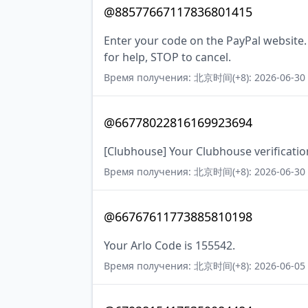
@88577667117836801415
Enter your code on the PayPal website
for help, STOP to cancel.
Время получения: 北京时间(+8): 2026-06-30 
@66778022816169923694
[Clubhouse] Your Clubhouse verificatio
Время получения: 北京时间(+8): 2026-06-30 
@66767611773885810198
Your Arlo Code is 155542.
Время получения: 北京时间(+8): 2026-06-05 