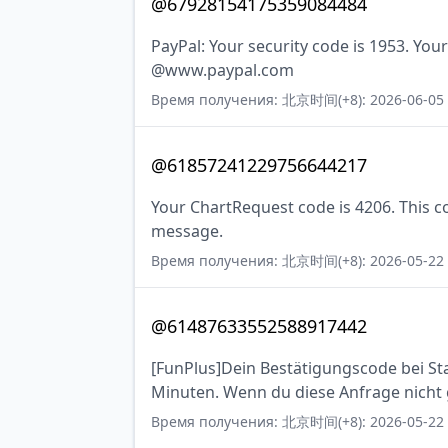
@67928154175359084484
PayPal: Your security code is 1953. Your
@www.paypal.com
Время получения: 北京时间(+8): 2026-06-05 
@61857241229756644217
Your ChartRequest code is 4206. This cod
message.
Время получения: 北京时间(+8): 2026-05-22 
@61487633552588917442
[FunPlus]Dein Bestätigungscode bei Stat
Minuten. Wenn du diese Anfrage nicht ge
Время получения: 北京时间(+8): 2026-05-22 