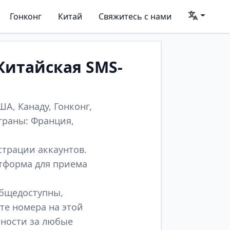
Гонконг
Китай
Свяжитесь с нами
Китайская SMS-
А, Канаду, Гонконг,
траны: Франция,
страции аккаунтов.
атформа для приема
общедоступны,
те номера на этой
нности за любые