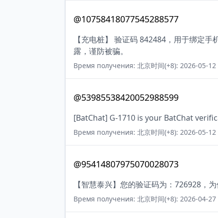
@10758418077545288577
【充电桩】 验证码 842484，用于绑
露，谨防被骗。
Время получения: 北京时间(+8): 2026-05-12 
@53985538420052988599
[BatChat] G-1710 is your BatChat verifi
Время получения: 北京时间(+8): 2026-05-12 
@95414807975070028073
【智慧泰兴】您的验证码为：726928
Время получения: 北京时间(+8): 2026-04-27 