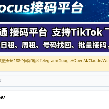
全球188个国家地区Telegram/Google/OpenAI/Claude/Wechat/
7
697