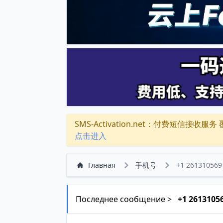
SMS-Activation.net：付费短信接收服务 覆盖
点击进入
Главная
手机号
+1 261310569
Последнее сообщение >
+1 2613105