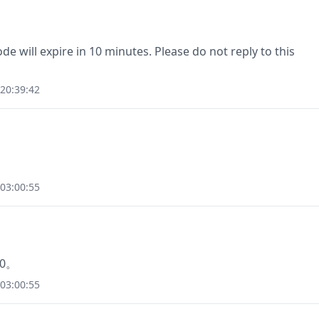
e will expire in 10 minutes. Please do not reply to this
20:39:42
03:00:55
0。
03:00:55