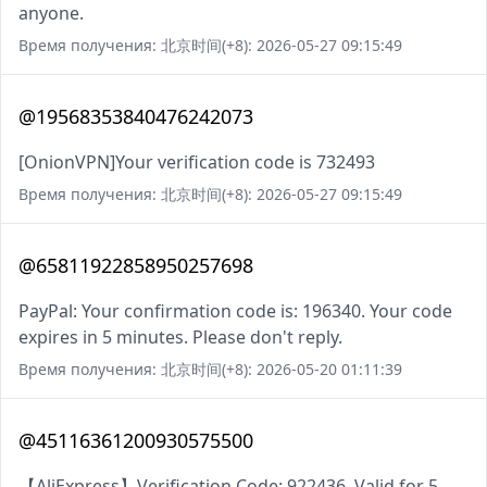
anyone.
Время получения: 北京时间(+8): 2026-05-27 09:15:49
@19568353840476242073
[OnionVPN]Your verification code is 732493
Время получения: 北京时间(+8): 2026-05-27 09:15:49
@65811922858950257698
PayPal: Your confirmation code is: 196340. Your code
expires in 5 minutes. Please don't reply.
Время получения: 北京时间(+8): 2026-05-20 01:11:39
@45116361200930575500
【AliExpress】Verification Code: 922436. Valid for 5