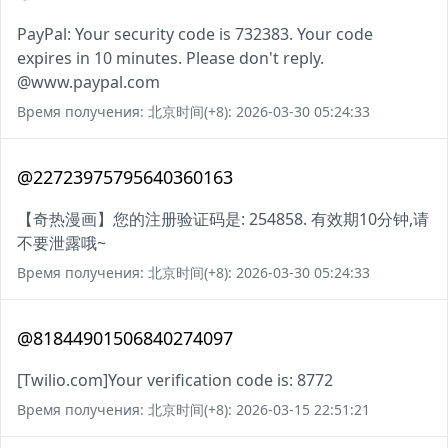
PayPal: Your security code is 732383. Your code
expires in 10 minutes. Please don't reply.
@www.paypal.com
Время получения: 北京时间(+8): 2026-03-30 05:24:33
@22723975795640360163
【奇热漫画】您的注册验证码是: 254858. 有效期10分钟,请
不要泄露哦~
Время получения: 北京时间(+8): 2026-03-30 05:24:33
@81844901506840274097
[Twilio.com]Your verification code is: 8772
Время получения: 北京时间(+8): 2026-03-15 22:51:21