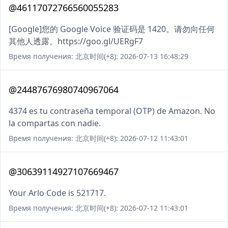
@46117072766560055283
[Google]您的 Google Voice 验证码是 1420。请勿向任何
其他人透露。https://goo.gl/UERgF7
Время получения: 北京时间(+8): 2026-07-13 16:48:29
@24487676980740967064
4374 es tu contraseña temporal (OTP) de Amazon. No
la compartas con nadie.
Время получения: 北京时间(+8): 2026-07-12 11:43:01
@30639114927107669467
Your Arlo Code is 521717.
Время получения: 北京时间(+8): 2026-07-12 11:43:01