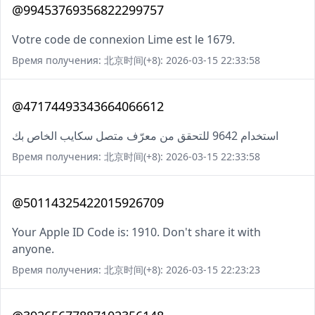
@99453769356822299757
Votre code de connexion Lime est le 1679.
Время получения: 北京时间(+8): 2026-03-15 22:33:58
@47174493343664066612
استخدام 9642 للتحقق من معرّف متصل سكايب الخاص بك
Время получения: 北京时间(+8): 2026-03-15 22:33:58
@50114325422015926709
Your Apple ID Code is: 1910. Don't share it with
anyone.
Время получения: 北京时间(+8): 2026-03-15 22:23:23