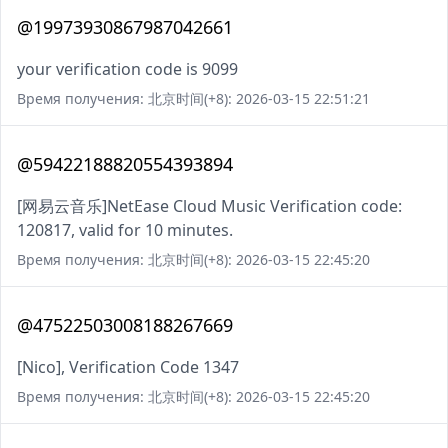
@19973930867987042661
your verification code is 9099
Время получения: 北京时间(+8): 2026-03-15 22:51:21
@59422188820554393894
[网易云音乐]NetEase Cloud Music Verification code:
120817, valid for 10 minutes.
Время получения: 北京时间(+8): 2026-03-15 22:45:20
@47522503008188267669
[Nico], Verification Code 1347
Время получения: 北京时间(+8): 2026-03-15 22:45:20