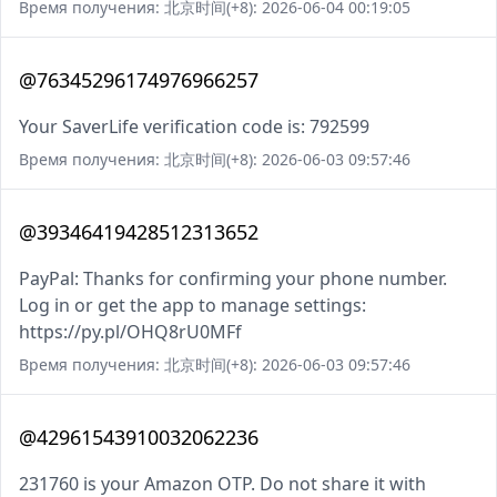
Время получения: 北京时间(+8): 2026-06-04 00:19:05
@76345296174976966257
Your SaverLife verification code is: 792599
Время получения: 北京时间(+8): 2026-06-03 09:57:46
@39346419428512313652
PayPal: Thanks for confirming your phone number.
Log in or get the app to manage settings:
https://py.pl/OHQ8rU0MFf
Время получения: 北京时间(+8): 2026-06-03 09:57:46
@42961543910032062236
231760 is your Amazon OTP. Do not share it with