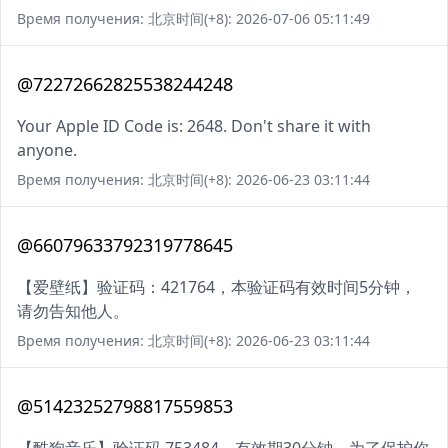
Время получения: 北京时间(+8): 2026-07-06 05:11:49
@72272662825538244248
Your Apple ID Code is: 2648. Don't share it with
anyone.
Время получения: 北京时间(+8): 2026-06-23 03:11:44
@66079633792319778645
【爱壁纸】验证码：421764，本验证码有效时间5分钟，
请勿告知他人。
Время получения: 北京时间(+8): 2026-06-23 03:11:44
@51423252798817559853