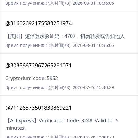
Время получения: 北京时间(+8): 2026-08-01 10:36:05
@31602692175583251974
【美团】短信登录验证码：4707，切勿转发或告知他人
Время получения: 北京时间(+8): 2026-08-01 10:36:05
@30356672967265291071
Crypterium code: 5952
Время получения: 北京时间(+8): 2026-07-26 15:40:29
@71126573501830869221
【AliExpress】Verification Code: 8248. Valid for 5
minutes.
Время получения: 北京时间(+8): 2026-07-26 15:40:29