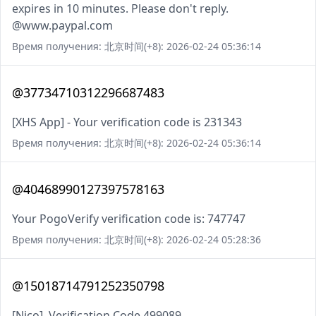
expires in 10 minutes. Please don't reply.
@www.paypal.com
Время получения: 北京时间(+8): 2026-02-24 05:36:14
@37734710312296687483
[XHS App] - Your verification code is 231343
Время получения: 北京时间(+8): 2026-02-24 05:36:14
@40468990127397578163
Your PogoVerify verification code is: 747747
Время получения: 北京时间(+8): 2026-02-24 05:28:36
@15018714791252350798
[Nico], Verification Code 499089