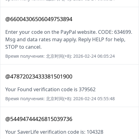
@66004306506049753894
Enter your code on the PayPal website. CODE: 634699.
Msg and data rates may apply. Reply HELP for help,
STOP to cancel.
Время получения: 北京时间(+8): 2026-02-24 06:05:24
@47872023433381501900
Your Found verification code is 379562
Время получения: 北京时间(+8): 2026-02-24 05:55:48
@54494744426815039736
Your SaverLife verification code is: 104328