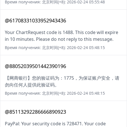
Время получения: 北京时间(+8): 2026-02-24 05:55:48
@61708331033952943436
Your ChartRequest code is 1488. This code will expire
in 10 minutes. Please do not reply to this message.
Время получения: 北京时间(+8): 2026-02-24 05:48:15
@88052039501442390196
【网商银行】您的验证码为：1775，为保证账户安全，请
勿向任何人提供此验证码。
Время получения: 北京时间(+8): 2026-02-24 05:48:15
@85113292286666890923
PayPal: Your security code is 728471. Your code