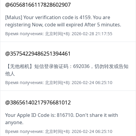
@60568166117828602907
[Malus] Your verification code is 4159. You are
registering Now, code will expired After 5 minutes.
Время получения: 北京时间(+8): 2026-02-28 21:17:55
@35754229486251394461
【无他相机】短信登录验证码：692036，切勿转发或告知
他人
Время получения: 北京时间(+8): 2026-02-24 06:25:10
@38656140217976681012
Your Apple ID Code is: 816710. Don't share it with
anyone.
Время получения: 北京时间(+8): 2026-02-24 06:25:10