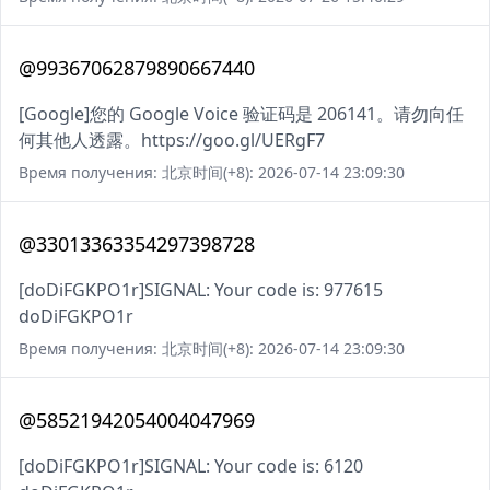
@99367062879890667440
[Google]您的 Google Voice 验证码是 206141。请勿向任
何其他人透露。https://goo.gl/UERgF7
Время получения: 北京时间(+8): 2026-07-14 23:09:30
@33013363354297398728
[doDiFGKPO1r]SIGNAL: Your code is: 977615
doDiFGKPO1r
Время получения: 北京时间(+8): 2026-07-14 23:09:30
@58521942054004047969
[doDiFGKPO1r]SIGNAL: Your code is: 6120