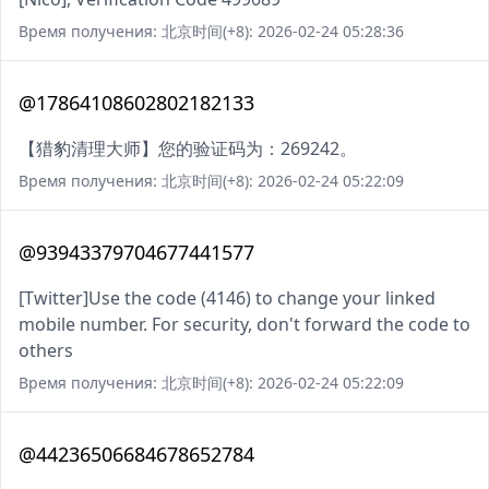
Время получения: 北京时间(+8): 2026-02-24 05:28:36
@17864108602802182133
【猎豹清理大师】您的验证码为：269242。
Время получения: 北京时间(+8): 2026-02-24 05:22:09
@93943379704677441577
[Twitter]Use the code (4146) to change your linked
mobile number. For security, don't forward the code to
others
Время получения: 北京时间(+8): 2026-02-24 05:22:09
@44236506684678652784