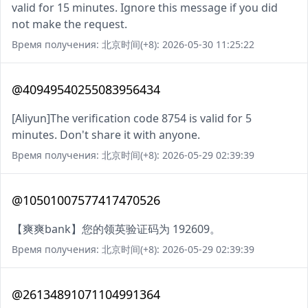
valid for 15 minutes. Ignore this message if you did
not make the request.
Время получения: 北京时间(+8): 2026-05-30 11:25:22
@40949540255083956434
[Aliyun]The verification code 8754 is valid for 5
minutes. Don't share it with anyone.
Время получения: 北京时间(+8): 2026-05-29 02:39:39
@10501007577417470526
【爽爽bank】您的领英验证码为 192609。
Время получения: 北京时间(+8): 2026-05-29 02:39:39
@26134891071104991364